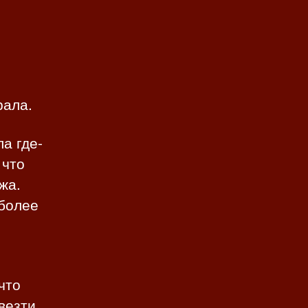
рала.
а где-
 что
жа.
 более
что
везти.