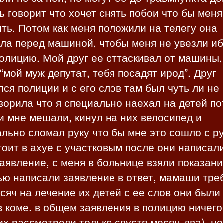
 говорит что хочет снять побои что бы меня
ть. Потом как меня положили на телегу она
ла перед машиной, чтобы меня не увезли иб
олицию. Мой друг ее оттаскивал от машины,
“мой муж депутат, тебя посадят ирод”. Друг
ся полиции и с его слов там был чуть ли не
ворила что я специально наехал на детей п
и мне мешали, кинул на них велосипед и
льно сломал руку что бы мне это сошло с р
тоит в ахуе с участковым после они написал
аявление, с меня в больнице взяли показани
ью написали заявление в ответ, мамаши тре
сяч на лечение их детей с ее слов они были 
в коме. в общем заявления в полицию ничего
их рассмотрели только спустя месяц-два), н