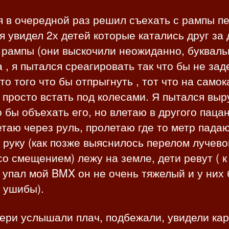
я в очередной раз решил съехать с рампы п
я увидел 2х детей которые катались друг за
 рампы (они выскочили неожиданно, букваль
а , я пытался среагировать так что бы не зад
то того что бы отпрыгнуть , тот что на самок
просто встать под колесами. Я пытался выр
о бы объехать его, но влетаю в другого пацан
таю через руль, пролетаю где то метр падаю
руку (как позже выяснилось перелом лучево
со смещением) лежу на земле, дети ревут ( к
 упал мой BMX он не очень тяжелый и у них
 ушибы).
ери услышали плач, подбежали, увидели кар