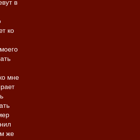
евут в
о
ет ко
 моего
тать
ко мне
ирает
ть
ать
мер
онил
ам же