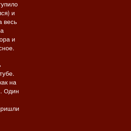
тупило
ся) и
а весь
на
ора и
сное.
ь
тубе.
как на
. Один
 Пришли