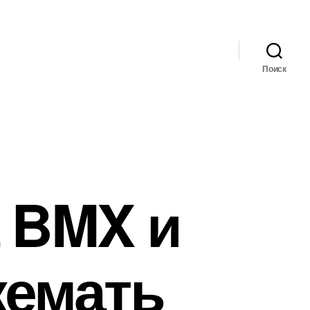
Поиск
а BMX и
жемать