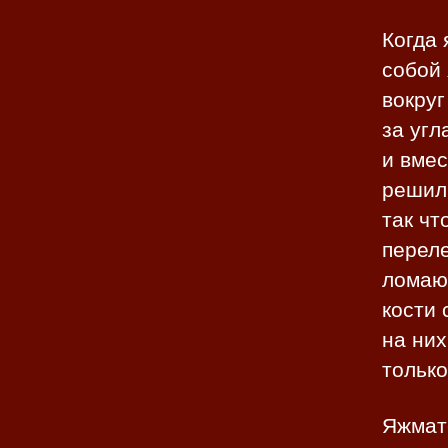
Когда 
собой 
вокруг
за угл
и вмес
решил 
так чт
переле
ломаю 
кости 
на них
только
Яжмат