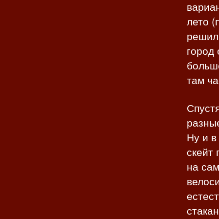
вариан
лето (
решил 
город 
большо
там ча
Спустя
разные
Ну и в
скейт
на сам
велоси
естест
стакан