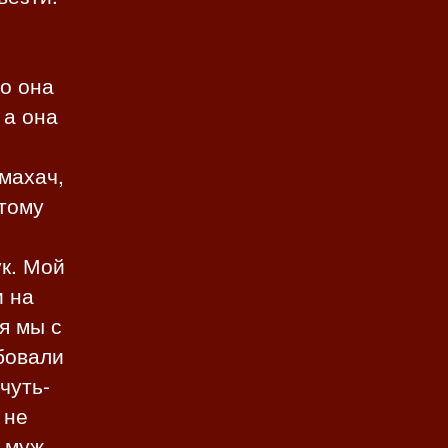
о она
 а она
 махач,
отому
ук. Мой
и на
я мы с
бовали
чуть-
 не
о муж