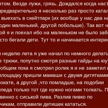
том. Везде лужи, грязь. Дождался когда нас
предварительно я несколько раз просто катал
выехать в скейтпарк (их вообще у нас два н
один маленький, другой побольше). Так вот 
й я и поехал ибо на маленьком не было заб
сто бегали дети. Тут то и начинается интере
 неделю лета я уже начал по немного делат
 трюки, попутно смотря разные гайды на юу
 общем пока я смотрел ролик я и не заметил 
 площадку пришли мамаши с двумя дитятками
окате, а другой ,что помладше, на подобии
педа только тот где нужно ногами толкать.
венно с сиськой пива. Разлив пивко по
чикам, отправили детишек кататься.