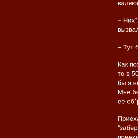
валяюс
– Них*
вызва
– Тут 
Как по
то в 5
бы я н
Мне бы
ее еб*
Приех
“забер
приеха