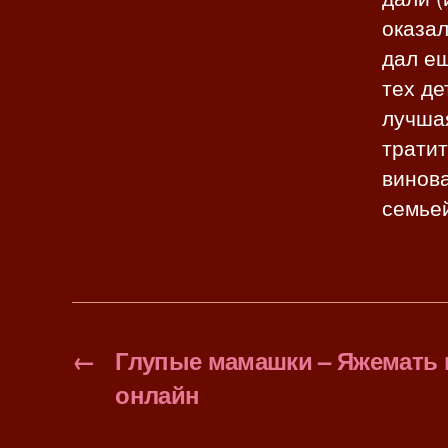
оказал
дал ещ
тех де
лучшая
тратит
винова
семьей
←
Глупые мамашки – Яжемать 
онлайн