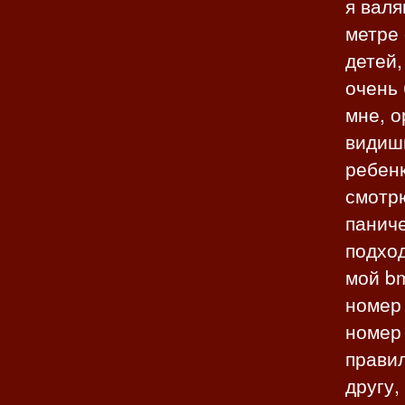
я валя
метре 
детей,
очень 
мне, о
видишь
ребенк
смотрю
паниче
подход
мой bm
номер 
номер 
правил
другу,