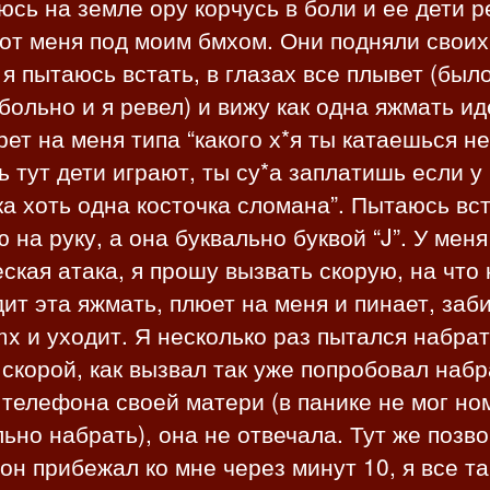
юсь на земле ору корчусь в боли и ее дети р
от меня под моим бмхом. Они подняли своих
 я пытаюсь встать, в глазах все плывет (был
больно и я ревел) и вижу как одна яжмать ид
рет на меня типа “какого х*я ты катаешься не
 тут дети играют, ты су*а заплатишь если у
а хоть одна косточка сломана”. Пытаюсь вс
 на руку, а она буквально буквой “J”. У меня
ская атака, я прошу вызвать скорую, на что 
ит эта яжмать, плюет на меня и пинает, заб
x и уходит. Я несколько раз пытался набра
скорой, как вызвал так уже попробовал набр
телефона своей матери (в панике не мог но
ьно набрать), она не отвечала. Тут же позв
 он прибежал ко мне через минут 10, я все т