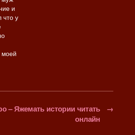
ние и
 что у
е
но
и моей
ро – Яжемать истории читать
→
онлайн