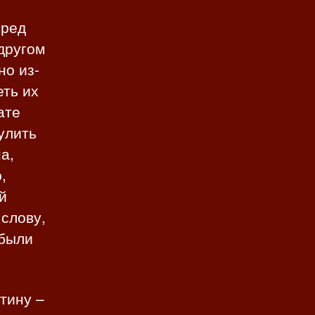
еред
 другом
но из-
еть их
ате
улить
а,
,
й
 слову,
 были
тину –