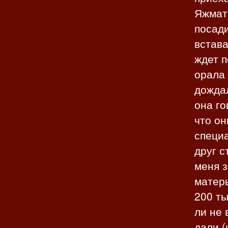
Яжмать
посади
встава
ждет п
орала 
дождал
она го
что он
специа
друг с
меня з
матер
200 ты
ли не 
дали (