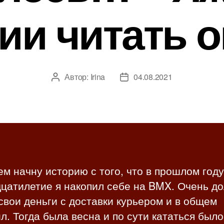
ии читать 
Автор:
Irina
04.08.2021
А
Д
в
а
т
т
о
а
р
з
з
а
а
п
п
и
м начну историю с того, что в прошлом году
и
с
цатилетие я накопил себе на BMX. Очень до
с
и
и
свои деньги с доставки курьером и в общем
л. Тогда была весна и по сути кататься было