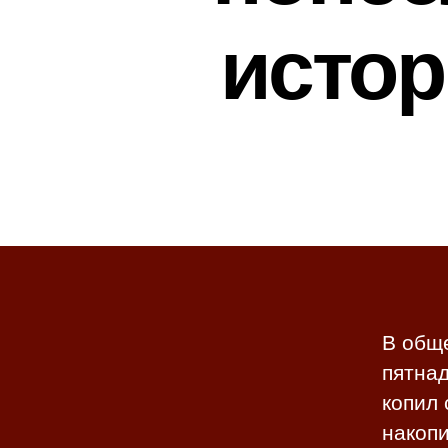
истор
В обще
пятнад
копил 
накопи