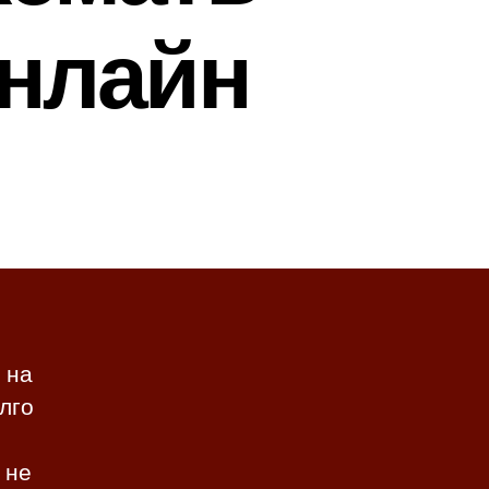
онлайн
 на
лго
 не