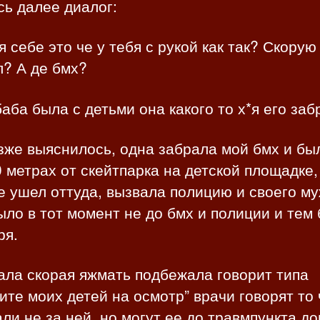
ь далее диалог:
я себе это че у тебя с рукой как так? Скорую
л? А де бмх?
баба была с детьми она какого то х*я его заб
зже выяснилось, одна забрала мой бмх и был
0 метрах от скейтпарка на детской площадке,
е ушел оттуда, вызвала полицию и своего му
ло в тот момент не до бмх и полиции и тем
ря.
ала скорая яжмать подбежала говорит типа
ите моих детей на осмотр” врачи говорят то 
ли не за ней, но могут ее до травмпункта до