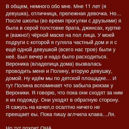
В общем, немного обо мне. Мне 11 лет (я
з
а
а
п
девушка), отличница, прележная девочка. Но…
п
и
После школы (во время прогулки с друзьями) я
и
с
была в серой толстовке брата, джинсах, куртке
с
и
и (важно!) чёрной маске на пол лица. У моей
и
подруги с которой я гуляла частный дом и я с
ещё одной девушкой (всего нас трое) были у
неё. Был вечер и надо было расходиться.
Вероника (владелица дома) вызвалась
проводить меня и Полину, вторую девушку,
домой. Ну идём мы по детской площадке… И
тут Полина вспоминает что забыла рюкзак у
Вероники. Я говорю, что пока они сходят за ним
я их подожду. Они уходят в обратную сторону.
Я сажусь на качел,о осалтно ничего не
преещает еы. Пока пишу аглчила клава…Ля.
Но тут похоит ОНА