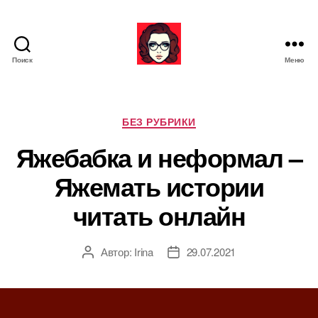
Поиск
Меню
Я
ж
е
М
Р
БЕЗ РУБРИКИ
а
у
Яжебабка и неформал –
т
б
ь
р
Яжемать истории
и
к
читать онлайн
и
Автор:
Irina
29.07.2021
А
Д
в
а
т
т
о
а
р
з