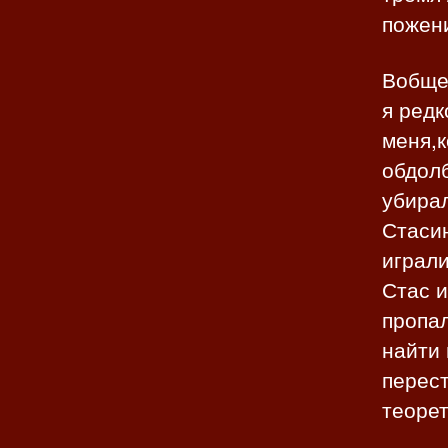
пожени
Вобщем
я редк
меня,к
обдолб
убира
Стаси
играли
Стас и
пропал
найти 
перест
теоре