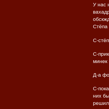
У нас 
вахад
обскжд
Стёпа 
С-стёп
С-прик
минек 
Д-а фо
С-пока
них бы
решили