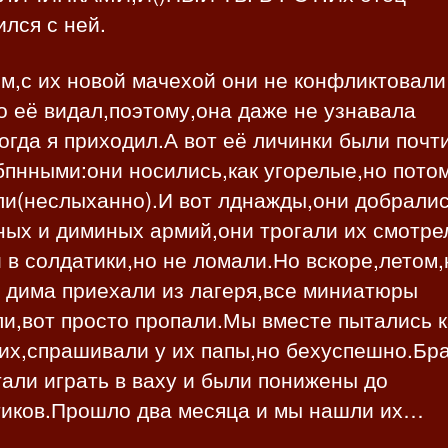
лся с ней.
,с их новой мачехой они не конфликтовали 
о её видал,поэтому,она даже не узнавала
огда я приходил.А вот её личинки были почт
пнными:они носились,как угорелые,но пото
ли(неслыханно).И вот лднажды,они добралис
ных и диминых армий,они трогали их смотре
 в солдатики,но не ломали.Но вскоре,летом,
 дима приехали из лагеря,все миниатюры
и,вот просто пропали.Мы вместе пытались к
их,спрашивали у их папы,но бехуспешно.Бр
али играть в ваху и были понижены до
тиков.Прошло два месяца и мы нашли их…