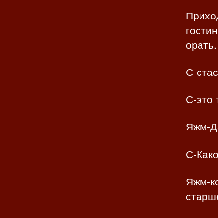
Прихо
гостин
орать.
С-стас
С-это
Яжм-Д
С-Како
Яжм-ко
старше