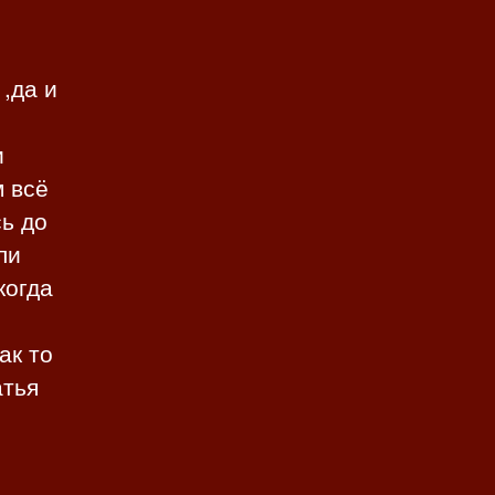
,да и
и
м всё
ь до
ли
когда
ак то
атья