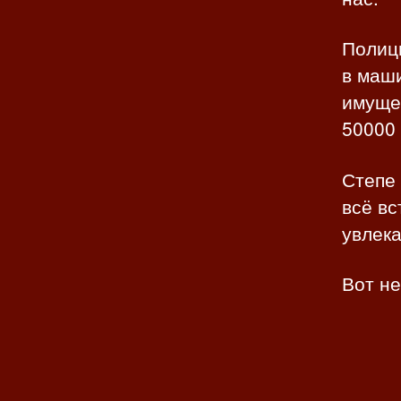
Полици
в маши
имуще
50000 
Степе 
всё вс
увлека
Вот н