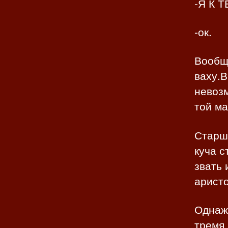
-Я К 
-ок.
Вообще
ваху.В
невозм
той ма
Старше
куча с
звать 
аристо
Однаж
тремя