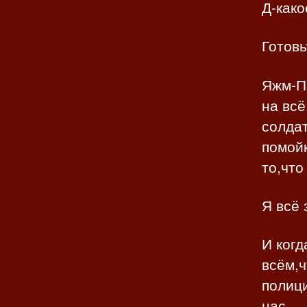
Д-како
Готовь
Яжм-П
на всё
солдат
помойк
то,что
Я всё 
И когд
всём,ч
полици
нас.