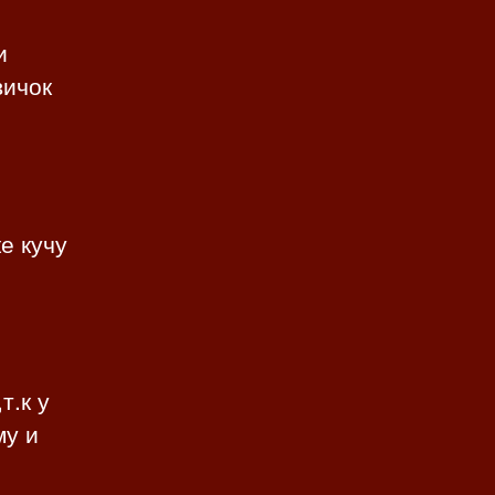
и
вичок
е кучу
т.к у
му и