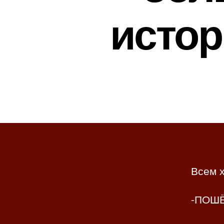
истор
Всем х
-ПОШЁ