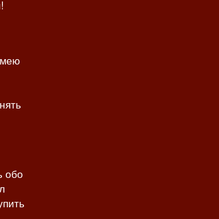
!
имею
нять
ь обо
л
упить