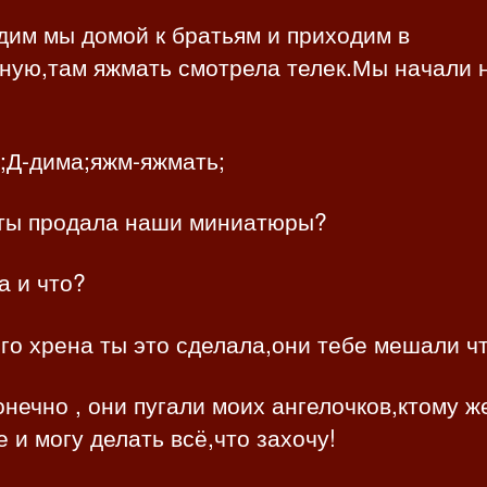
дим мы домой к братьям и приходим в
ную,там яжмать смотрела телек.Мы начали 
;Д-дима;яжм-яжмать;
 ты продала наши миниатюры?
а и что?
го хрена ты это сделала,они тебе мешали ч
нечно , они пугали моих ангелочков,ктому ж
 и могу делать всё,что захочу!