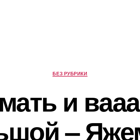
Р
БЕЗ РУБРИКИ
у
б
мать и вааа
р
и
к
и
ьшой – Яже