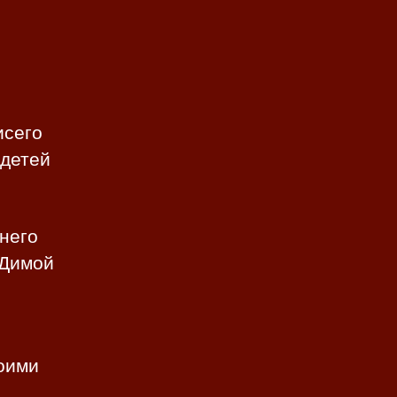
исего
 детей
 него
 Димой
оими