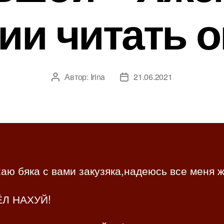
ии читать 
Автор:
Irina
21.06.2021
А
Д
в
а
т
т
о
а
р
з
з
а
а
п
п
и
аю бяка с вами закузяка,надеюсь все меня 
и
с
с
и
Л НАХУЙ!
и