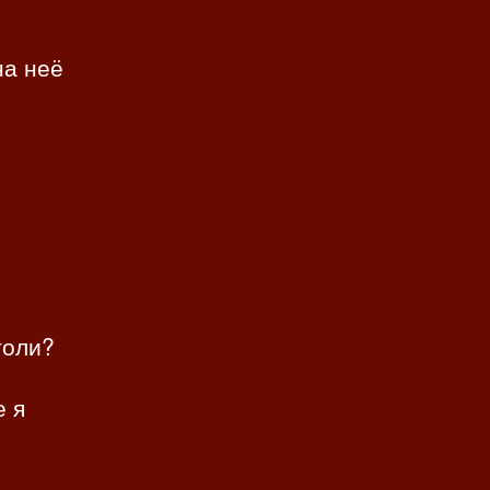
на неё
толи?
е я