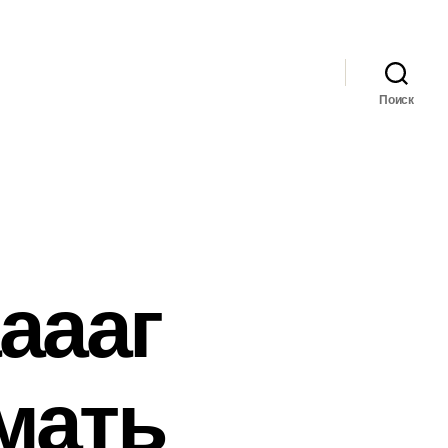
Поиск
аааг
мать