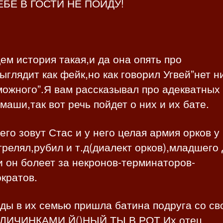
ТЕБЕ В ГОСТИ НЕ ПОЙДУ!
м история такая,и да она опять про
ыглядит как фейк,но как говорил Угвей”нет н
ожного”.Я вам рассказывал про адекватных
маши,так вот речь пойдет о них и их бате.
го зовут Стас и у него целая армия орков у
трелял,рубил и т.д(диалект орков),младшего
и он болеет за некронов-терминаторов-
кратов.
ды в их семью пришла батина подруга со св
 ЛИЧИНКАМИ,Й()НЫЙ ТЫ В РОТ.Их отец