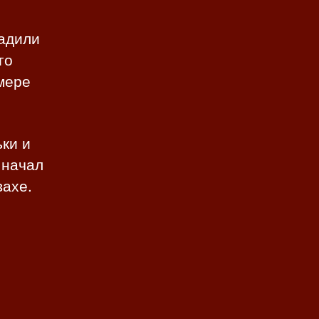
садили
го
мере
ьки и
 начал
вахе.