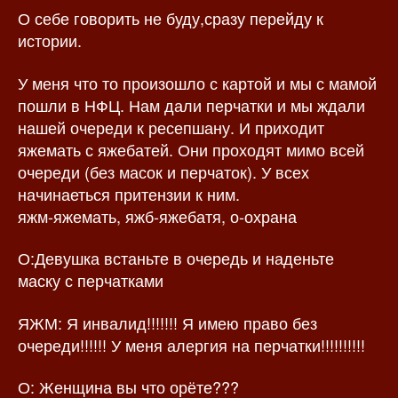
О себе говорить не буду,сразу перейду к
з
а
а
п
истории.
п
и
и
с
У меня что то произошло с картой и мы с мамой
с
и
пошли в НФЦ. Нам дали перчатки и мы ждали
и
нашей очереди к ресепшану. И приходит
яжемать с яжебатей. Они проходят мимо всей
очереди (без масок и перчаток). У всех
начинаеться притензии к ним.
яжм-яжемать, яжб-яжебатя, о-охрана
О:Девушка встаньте в очередь и наденьте
маску с перчатками
ЯЖМ: Я инвалид!!!!!!! Я имею право без
очереди!!!!!! У меня алергия на перчатки!!!!!!!!!!
О: Женщина вы что орёте???