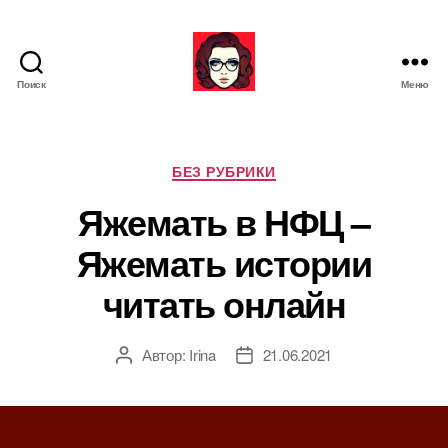
Поиск
Меню
Я
ж
е
М
Р
БЕЗ РУБРИКИ
а
у
Яжемать в НФЦ –
т
б
ь
р
Яжемать истории
и
к
читать онлайн
и
Автор:
Irina
21.06.2021
А
Д
в
а
т
т
о
а
р
з