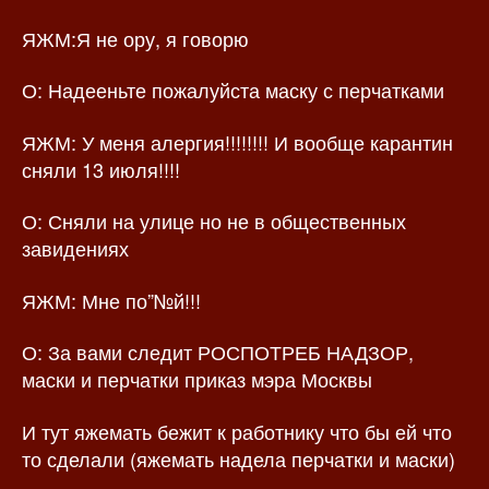
ЯЖМ:Я не ору, я говорю
О: Надееньте пожалуйста маску с перчатками
ЯЖМ: У меня алергия!!!!!!!! И вообще карантин
сняли 13 июля!!!!
О: Сняли на улице но не в общественных
завидениях
ЯЖМ: Мне по”№й!!!
О: За вами следит РОСПОТРЕБ НАДЗОР,
маски и перчатки приказ мэра Москвы
И тут яжемать бежит к работнику что бы ей что
то сделали (яжемать надела перчатки и маски)