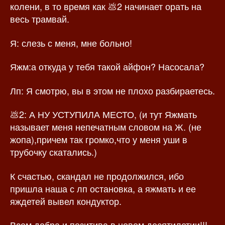
колени, в то время как 💩2 начинает орать на
весь трамвай.
Я: слезь с меня, мне больно!
Яжм:а откуда у тебя такой айфон? Насосала?
Лп: Я смотрю, вы в этом не плохо разбираетесь.
💩2: А НУ УСТУПИЛА МЕСТО, (и тут Яжмать
называет меня непечатным словом на Ж. (не
жопа),причем так громко,что у меня уши в
трубочку скатались.)
К счастью, скандал не продолжился, ибо
пришла наша с лп остановка, а яжмать и ее
яждетей вывел кондуктор.
Всем добра и позитива в новом десятилетии!!!