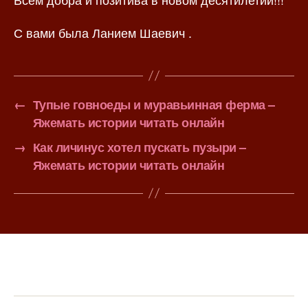
С вами была Ланием Шаевич .
←
Тупые говноеды и муравьинная ферма –
Яжемать истории читать онлайн
→
Как личинус хотел пускать пузыри –
Яжемать истории читать онлайн