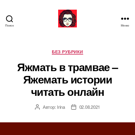
Поиск
Меню
Я
ж
е
М
Р
БЕЗ РУБРИКИ
а
у
Яжмать в трамвае –
т
б
ь
р
Яжемать истории
и
к
читать онлайн
и
Автор:
Irina
02.08.2021
А
Д
в
а
т
т
о
а
р
з