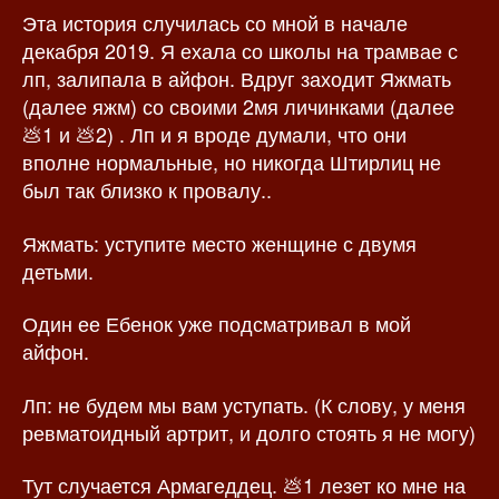
Эта история случилась со мной в начале
з
а
а
п
декабря 2019. Я ехала со школы на трамвае с
п
и
лп, залипала в айфон. Вдруг заходит Яжмать
и
с
(далее яжм) со своими 2мя личинками (далее
с
и
💩1 и 💩2) . Лп и я вроде думали, что они
и
вполне нормальные, но никогда Штирлиц не
был так близко к провалу..
Яжмать: уступите место женщине с двумя
детьми.
Один ее Ебенок уже подсматривал в мой
айфон.
Лп: не будем мы вам уступать. (К слову, у меня
ревматоидный артрит, и долго стоять я не могу)
Тут случается Армагеддец. 💩1 лезет ко мне на