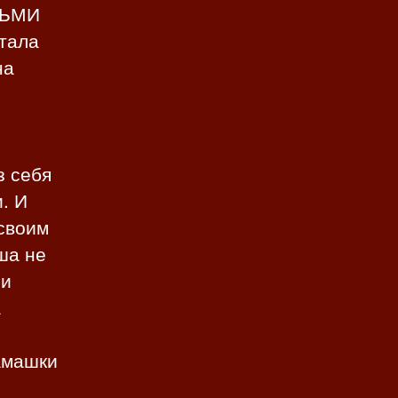
ЗЬМИ
тала
на
з себя
. И
 своим
ша не
 и
а
амашки