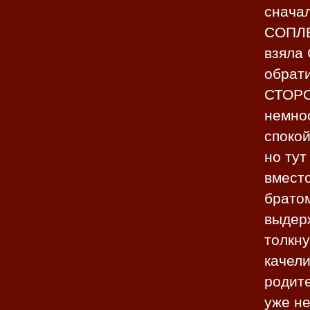
снача
СОПЛЕ
взяла 
обрат
СТОРО
немно
спокой
но тут
вместо
брато
выдерж
толкну
качели
родит
уже н