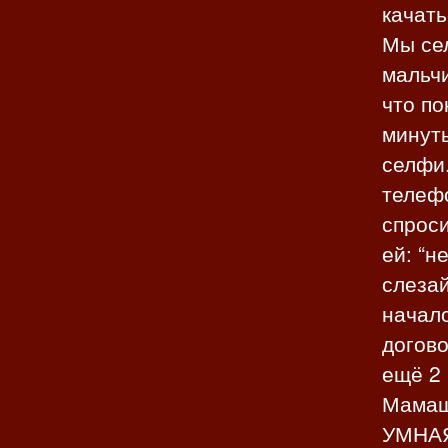
качать
Мы сел
мальчи
что по
минуты
селфи
телефо
спроси
ей: “н
слезай
начало
догово
ещё 2 
Мамаш
УМНАЯ?