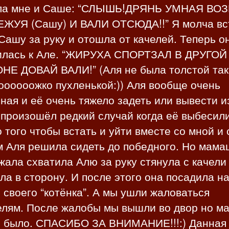
ла мне и Саше: “СЛЫШЬ!ДРЯНЬ УМНАЯ ВО
ЖУЯ (Сашу) И ВАЛИ ОТСЮДА!!” Я молча вс
Сашу за руку и отошла от качелей. Теперь о
илась к Але. “ЖИРУХА СПОРТЗАЛ В ДРУГОЙ
НЕ ДОВАЙ ВАЛИ!” (Аля не была толстой так
оооооожко пухленькой:)) Аля вообще очень
ная и её очень тяжело задеть или вывести и
 произошёл редкий случай когда её выбесили
 того чтобы встать и уйти вместе со мной и
м Аля решила сидеть до победного. Но мама
ала схватила Алю за руку стянула с качели
ла в сторону. И после этого она посадила н
 своего “котёнка”. А мы ушли жаловаться
елям. После жалобы мы вышли во двор но м
е было. СПАСИБО ЗА ВНИМАНИЕ!!!:) Данная