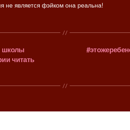
я не является фэйком она реальна!
з школы
#этожеребен
рии читать