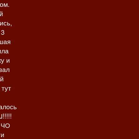
ом.
й
ись,
 3
вшая
ила
у и
зал
Эй
 тут
талось
!!!!
 ЧО
ти