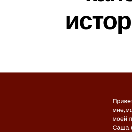
истор
Привет
мне,мо
моей п
Саша.(