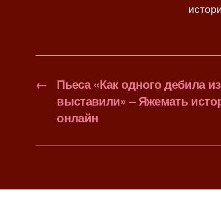
истори
←
Пьеса «Как одного дебила и
выставили» – Яжемать исто
онлайн