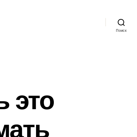
Поиск
ь это
емать