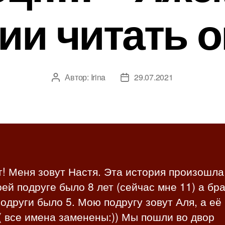
ии читать 
Автор:
Irina
29.07.2021
А
Д
в
а
т
т
о
а
р
з
з
а
а
п
п
и
! Меня зовут Настя. Эта история произошла
и
с
ей подруге было 8 лет (сейчас мне 11) а бр
с
и
и
одруги было 5. Мою подругу зовут Аля, а её
 все имена заменены:)) Мы пошли во двор