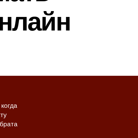
онлайн
 когда
ату
 брата