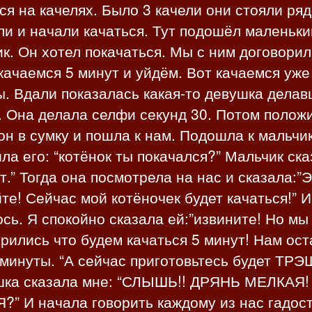
ся на качелях. Было 3 качели они стояли ряд
и и начали качаться. Тут подошёл маленьки
к. Он хотел покачаться. Мы с ним договорил
качаемся 5 минут и уйдём. Вот качаемся уже
. Вдали показалась какая-то девушка дела
. Она делала селфи секунд 30. Потом полож
н в сумку и пошла к нам. Подошла к мальчик
ла его: “котёнок ты покачался?” Мальчик ска
ет.” Тогда она посмотрела на нас и сказала:”
те! Сейчас мой котёночек будет качаться!” И
сь. Я спокойно сказала ей:”извините! Но мы
рились что будем качаться 5 минут! Нам ос
минуты. “А сейчас приготовьтесь будет ТРЭШ!
ка сказала мне: “СЛЫШЬ!! ДРЯНЬ МЕЛКАЯ!
” И начала говорить каждому из нас гадос