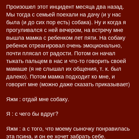
Произошел этот инцидент месяца два назад.
з
а
а
п
Мы тогда с семьей поехали на дачу (и у нас
п
и
была (и до сих пор есть) собака). Ну и когда я
и
с
прогуливался с ней вечером, на встречу мне
с
и
вышла мамка с ребенком лет пяти. На собаку
и
ребенок отреагировал очень эмоционально,
почти плясал от радости. Потом он начал
тыкать пальцем в нас и что-то говорить своей
мамаше (я не слышал их общения, т. к. был
далеко). Потом мамка подходит ко мне, и
говорит мне (можно даже сказать приказывает)
Яжм : отдай мне собаку.
Я : с чего бы вдруг?
Яжм : а с того, что моему сыночку понравилась
эта псина, и он ее хочет забрать себе.