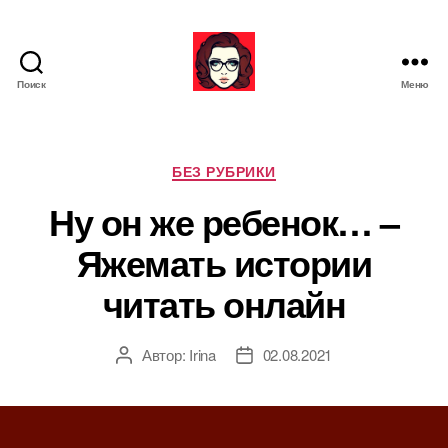
Поиск
Меню
Я
ж
е
М
Р
БЕЗ РУБРИКИ
а
у
Ну он же ребенок… –
т
б
ь
р
Яжемать истории
и
к
читать онлайн
и
Автор:
Irina
02.08.2021
А
Д
в
а
т
т
о
а
р
з