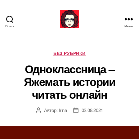
Поиск
Меню
Я
ж
е
М
Р
БЕЗ РУБРИКИ
а
у
Одноклассница –
т
б
ь
р
Яжемать истории
и
к
читать онлайн
и
Автор:
Irina
02.08.2021
А
Д
в
а
т
т
о
а
р
з