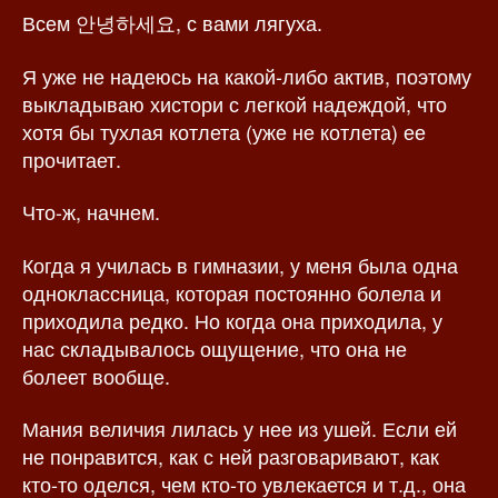
Всем 안녕하세요, с вами лягуха.
з
а
а
п
п
и
Я уже не надеюсь на какой-либо актив, поэтому
и
с
выкладываю хистори с легкой надеждой, что
с
и
хотя бы тухлая котлета (уже не котлета) ее
и
прочитает.
Что-ж, начнем.
Когда я училась в гимназии, у меня была одна
одноклассница, которая постоянно болела и
приходила редко. Но когда она приходила, у
нас складывалось ощущение, что она не
болеет вообще.
Мания величия лилась у нее из ушей. Если ей
не понравится, как с ней разговаривают, как
кто-то оделся, чем кто-то увлекается и т.д., она