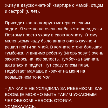
Живу в двухкомнатной квартире с мамой, отцом
з
а
а
п
и сестрой (6 лет).
п
и
и
с
Приходит как-то подруга матери со своим
с
и
чадом. Я честно не очень люблю эти посиделки.
и
Поэтому просто ухожу в свою комнату. Этому
маленькому чаду было видно очень скучно и
решил пойти за мной. В комнате стоит большая
тумбочка. И видимо ребенку (Игорь зовут) очень
захотелось на нее залесть. Тумбочка начинать
шататься и падает. Тут сразу слезы плач.
Подбегает мамаша и кричит на меня на
повышенном тоне мол
– ДА КАК Я НЕ УСЛЕДИЛА ЗА РЕБЕНКОМ!! КАК
ВООБЩЕ МОЖНО БЫТЬ ТАКИМ УЖАСНЫМ
ЧЕЛОВЕКОМ! НЕБОСЬ СТОЯЛА
УСМЕХАЛАСЬ.