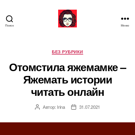
Поиск
Меню
Я
ж
е
М
Р
БЕЗ РУБРИКИ
а
у
Отомстила яжемамке –
т
б
ь
р
Яжемать истории
и
к
читать онлайн
и
Автор:
Irina
31.07.2021
А
Д
в
а
т
т
о
а
р
з