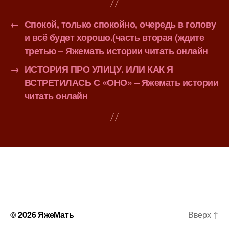
←
Спокой, только спокойно, очередь в голову
и всё будет хорошо.(часть вторая (ждите
третью – Яжемать истории читать онлайн
→
ИСТОРИЯ ПРО УЛИЦУ. ИЛИ КАК Я
ВСТРЕТИЛАСЬ С «ОНО» – Яжемать истории
читать онлайн
© 2026
ЯжеМать
Вверх
↑