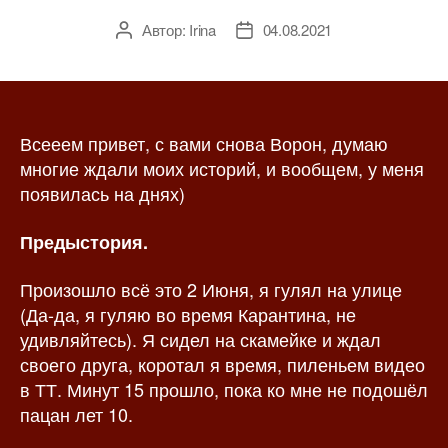
Автор:
Irina
04.08.2021
А
Д
в
а
т
т
о
а
р
з
Всееем привет, с вами снова Ворон, думаю
з
а
а
п
многие ждали моих историй, и вообщем, у меня
п
и
появилась на днях)
и
с
с
и
Предыстория.
и
Произошло всё это 2 Июня, я гулял на улице
(Да-да, я гуляю во время Карантина, не
удивляйтесь). Я сидел на скамейке и ждал
своего друга, коротал я время, пиленьем видео
в ТТ. Минут 15 прошло, пока ко мне не подошёл
пацан лет 10.