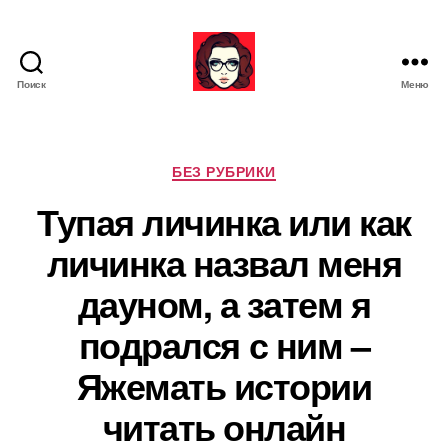
Поиск
Меню
Я
ж
е
М
Р
БЕЗ РУБРИКИ
а
у
Тупая личинка или как
т
б
ь
р
личинка назвал меня
и
к
дауном, а затем я
и
подрался с ним –
Яжемать истории
читать онлайн