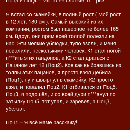
Поц3 и Поц4 – Мы то не слабые, п***ры!
Я встал со скамейки, в полный рост ( Мой рост
в 12 лет, 180 см ). Самый высокий из их
компании, ростом был наверное не более 165
см. Вдруг, они прям всей толпой полезли на
нас. Эти мелкие ублюдки, тупо взяли, и меня
повалили, несколькими человек. К1 стал ногой
п***ить этих гандонов, а К2 стал драться с
Пацаном лет 12 (Поц2). Кое как выбравшись из
толпы этих пацанов, я просто взял Дебила
(Поц1), ну и швырнул в скамейку, К2 просто
взял, и повалил Поц2. К1 отбивался от Поц5,
Поц3, я подошёл, и со всей дури п***анул по
затылку Поц5, тот упал, и заревел, а Поц3,
убежал.
Поц1 – Я всё маме расскажу!