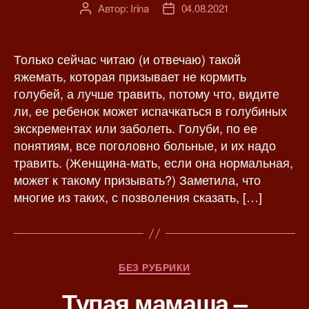
Автор:
Irina
04.08.2021
А
Д
в
а
т
т
о
а
Только сейчас читаю (и отвечаю) такой
р
з
яжемать, которая призывает не кормить
з
а
голубей, а лучше травить, потому что, видите
а
п
ли, ее ребенок может испачкаться в голубиных
п
и
экскрементах или заболеть. Голуби, по ее
и
с
понятиям, все поголовно больные, и их надо
с
и
травить. (Женщина-мать, если она нормальная,
и
может к такому призывать?) Заметила, что
многие из таких, с позволения сказать, […]
Р
БЕЗ РУБРИКИ
у
Тупая мамаша –
б