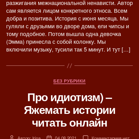
разжигания межнациональной ненависти. Автор
з
а
сам является лицом конкретного этноса. Всем
а
п
добра и позитива. История с июня месяца. Мы
п
и
гуляли с друзьями во дворе дома, ели чипсы и
и
с
тому подобное. Потом вышла одна девочка
с
и
(Эмма) принесла с собой колонку. Мы
и
включили музыку, тусили так 5 минут. И тут […]
Р
БЕЗ РУБРИКИ
у
Про идиотизм) –
б
р
Яжемать истории
и
к
читать онлайн
и
к
Автор:
Irina
04.08.2021
Комментариев
нет
А
Д