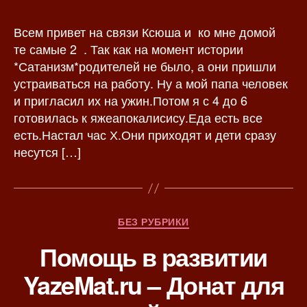
т
т
о
а
Всем привет на связи Ксюша и ко мне домой
р
з
те самые 2 . Так как на момент истории
з
а
*Сатанизм*родителей не было, а они пришли
а
п
устраиваться на работу. Ну а мой папа человек
п
и
и пригласил их на ужин.Потом я с 4 до 6
и
с
готовилась к яжеапокалисису.Еда есть все
с
и
есть.Настал час Х.Они приходят и дети сразу
и
несутся […]
Р
БЕЗ РУБРИКИ
у
Помощь в развитии
б
р
YazeMat.ru – Донат для
и
к