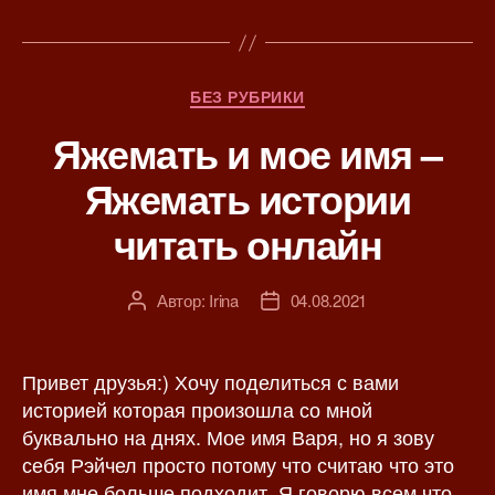
Р
БЕЗ РУБРИКИ
у
Яжемать и мое имя –
б
р
Яжемать истории
и
к
читать онлайн
и
Автор:
Irina
04.08.2021
А
Д
в
а
т
т
о
а
Привет друзья:) Хочу поделиться с вами
р
з
историей которая произошла со мной
з
а
буквально на днях. Мое имя Варя, но я зову
а
п
себя Рэйчел просто потому что считаю что это
п
и
имя мне больше подходит. Я говорю всем что