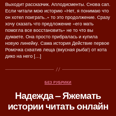
о
а
Выходит рассказчик. Аплодисменты. Снова сап.
р
з
Если читали мою историю «Нет, я понимаю что
з
а
он хотел поиграть..» то это продолжение. Сразу
а
п
хочу сказать что предложение «его мать
п
и
помогла все восстановить» не то что вы
и
с
думаете. Она просто прибралась и купила
с
и
новую линейку. Сама история Действие первое
и
Ромочка схватив леща (вкусная рыба!) от кота
дико на него […]
Р
БЕЗ РУБРИКИ
у
Надежда – Яжемать
б
р
истории читать онлайн
и
к
и