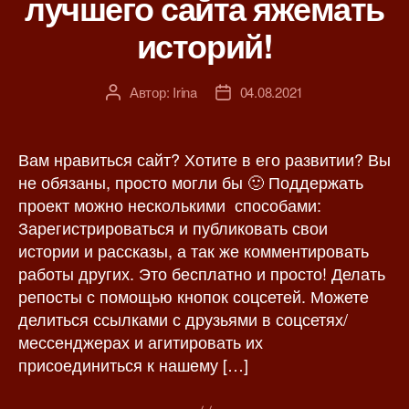
лучшего сайта яжемать
и
историй!
Автор:
Irina
04.08.2021
А
Д
в
а
т
т
о
а
Вам нравиться сайт? Хотите в его развитии? Вы
р
з
не обязаны, просто могли бы 🙂 Поддержать
з
а
проект можно несколькими способами:
а
п
Зарегистрироваться и публиковать свои
п
и
истории и рассказы, а так же комментировать
и
с
работы других. Это бесплатно и просто! Делать
с
и
репосты с помощью кнопок соцсетей. Можете
и
делиться ссылками с друзьями в соцсетях/
мессенджерах и агитировать их
присоединиться к нашему […]