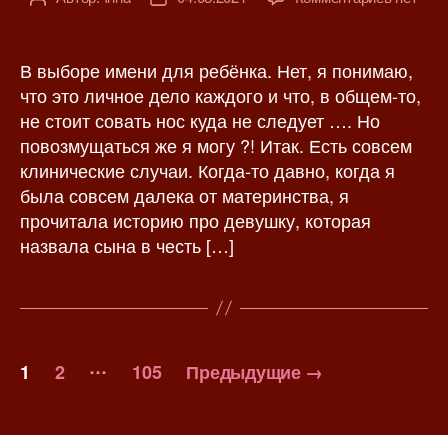
з
в
а
а
т
т
п
о
а
В выборе имени для ребёнка. Нет, я понимаю,
и
р
з
что это личное дело каждого и что, в общем-то,
с
з
а
не стоит совать нос куда не следует …. Но
и
а
п
повозмущаться же я могу ?! Итак. Есть совсем
П
п
и
клинические случаи. Когда-то давно, когда я
р
и
с
была совсем далека от материнства, я
о
с
и
и
прочитала историю про девушку, которая
и
д
назвала сына в честь […]
и
о
т
и
з
П
…
1
2
105
Предыдущие
→
м
а
)
–
г
Я