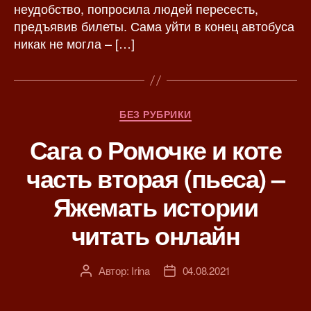
неудобство, попросила людей пересесть,
и
предъявив билеты. Сама уйти в конец автобуса
никак не могла – […]
Р
БЕЗ РУБРИКИ
у
Сага о Ромочке и коте
б
р
часть вторая (пьеса) –
и
к
Яжемать истории
и
читать онлайн
Автор:
Irina
04.08.2021
А
Д
в
а
т
т