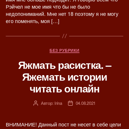
и
с
Рэйчел не мое имя что бы не было
с
и
недопониманий. Мне нет 18 поэтому я не могу
и
его поменять, моя […]
Р
БЕЗ РУБРИКИ
у
Яжмать расистка. –
б
р
Яжемать истории
и
к
читать онлайн
и
Автор:
Irina
04.08.2021
А
Д
в
а
т
т
о
а
ВНИМАНИЕ! Данный пост не несет в себе цели
р
з