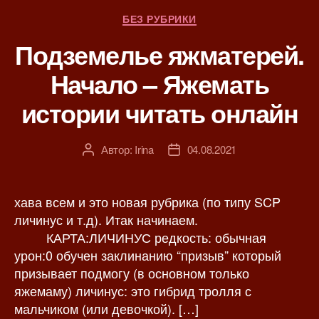
Р
БЕЗ РУБРИКИ
у
Подземелье яжматерей.
б
р
Начало – Яжемать
и
к
истории читать онлайн
и
Автор:
Irina
04.08.2021
А
Д
в
а
т
т
о
а
хава всем и это новая рубрика (по типу SCP
р
з
личинус и т.д). Итак начинаем.
з
а
КАРТА:ЛИЧИНУС редкость: обычная
а
п
урон:0 обучен заклинанию “призыв” который
п
и
призывает подмогу (в основном только
и
с
яжемаму) личинус: это гибрид тролля с
с
и
мальчиком (или девочкой). […]
и