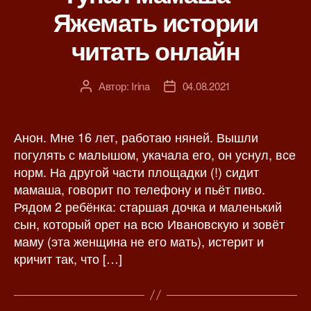
р
Яжемать истории
и
к
читать онлайн
и
Автор:
Irina
04.08.2021
А
Д
в
а
т
т
о
а
Анон. Мне 16 лет, работаю няней. Вышли
р
з
погулять с малышом, укачала его, он уснул, все
з
а
норм. На другой части площадки (!) сидит
а
п
мамаша, говорит по телефону и пьёт пиво.
п
и
Рядом 2 ребёнка: старшая дочка и маленький
и
с
сын, который орет на всю Ивановскую и зовёт
с
и
маму (эта женщина не его мать), истерит и
и
кричит так, что […]