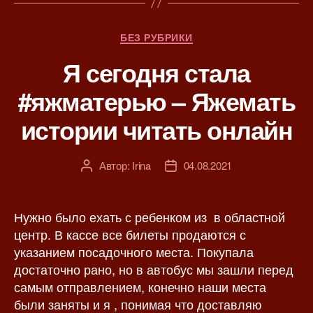
Р
БЕЗ РУБРИКИ
у
Я сегодня стала
б
р
#яжматерью – Яжемать
и
к
истории читать онлайн
и
Автор:
Irina
04.08.2021
А
Д
в
а
т
т
о
а
Нужно было ехать с ребенком из в областной
р
з
центр. В кассе все билеты продаются с
з
а
указанием посадочного места. Покупала
а
п
достаточно рано, но в автобус мы зашли перед
п
и
самым отправлением, конечно наши места
и
с
были заняты и я , понимая что доставляю
с
и