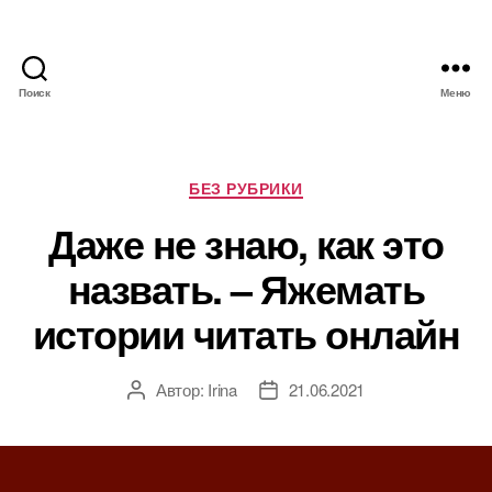
Поиск
Меню
Я
ж
е
М
Р
БЕЗ РУБРИКИ
а
у
Даже не знаю, как это
т
б
ь
р
назвать. – Яжемать
и
к
истории читать онлайн
и
Автор:
Irina
21.06.2021
А
Д
в
а
т
т
о
а
р
з