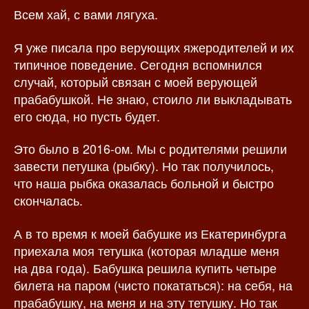
Всем хай, с вами лягуха.
з
а
а
п
п
и
Я уже писала про верующих яжеродителей и их
и
с
типичное поведение. Сегодня вспомнился
с
и
случай, который связан с моей верующей
и
прабабушкой. Не знаю, стоило ли выкладывать
его сюда, но пусть будет.
Это было в 2016-ом. Мы с родителями решили
завести петушка (рыбку). Но так получилось,
что наша рыбка оказалась больной и быстро
скончалась.
А в то время к моей бабушке из Екатеринбурга
приехала моя тетушка (которая младше меня
на два года). Бабушка решила купить четыре
билета на паром (чисто покататься): на себя, на
прабабушку, на меня и на эту тетушку. Но так