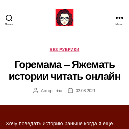
Поиск
Меню
Я
ж
е
М
Р
БЕЗ РУБРИКИ
а
у
Горемама – Яжемать
т
б
ь
р
истории читать онлайн
и
к
и
Автор:
Irina
02.08.2021
А
Д
в
а
т
т
о
а
р
з
Хочу поведать историю раньше когда я ещё
з
а
а
п