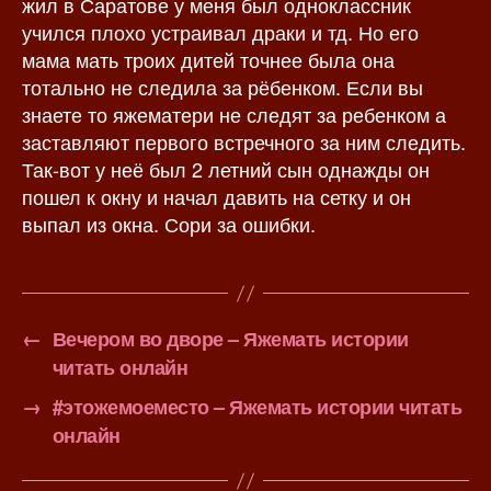
жил в Саратове у меня был одноклассник
п
и
учился плохо устраивал драки и тд. Но его
и
с
мама мать троих дитей точнее была она
с
и
тотально не следила за рёбенком. Если вы
и
знаете то яжематери не следят за ребенком а
заставляют первого встречного за ним следить.
Так-вот у неё был 2 летний сын однажды он
пошел к окну и начал давить на сетку и он
выпал из окна. Сори за ошибки.
←
Вечером во дворе – Яжемать истории
читать онлайн
→
#этожемоеместо – Яжемать истории читать
онлайн