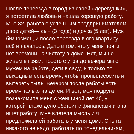
п
и
После переезда в город из своей «деревушки»,
и
с
я встретила любовь и нашла хорошую работу.
с
и
Мне 32, работаю успешным предпринимателем,
и
двое детей— сын (3 года) и дочка (5 лет). Муж
бизнесмен, и после переезда в его квартиру,
всё и началось. Дело в том, что у меня почти
нет времени на чистоту в доме. Нет, мы не
живем в грязи, просто с утра до вечера мы с
мужем на работе, дети в саду, и только по
выходным есть время, чтобы пропылесосить и
вытереть пыль. Вечером после работы есть
время только на детей. И вот, моя подруга
познакомила меня с женщиной лет 40, у
которой плохо дело обстоит с финансами и она
ищет работу. Мне влетела мысль и я
предложила ей работать у меня дома. Опыта
никакого не надо, работать по понедельникам,