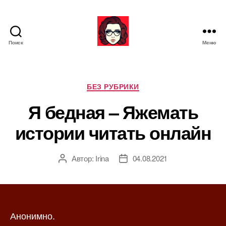
Поиск
Меню
Я
ж
е
М
Р
БЕЗ РУБРИКИ
а
у
Я бедная – Яжемать
т
б
ь
р
истории читать онлайн
и
к
и
Автор:
Irina
04.08.2021
А
Д
в
а
т
т
о
а
р
з
Анонимно.
з
а
а
п