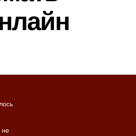
онлайн
илось
 не