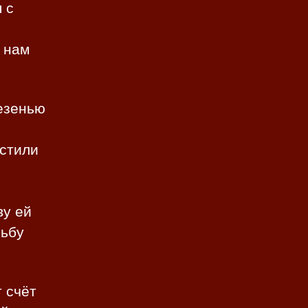
 с
о нам
везенью
естили
л
ву ей
сьбу
 счёт