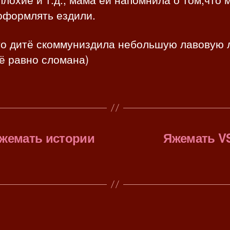
оформлять ездили.
это дитё скоммуниздила небольшую лавовую 
ё равно сломана)
жемать истории
Яжемать VS