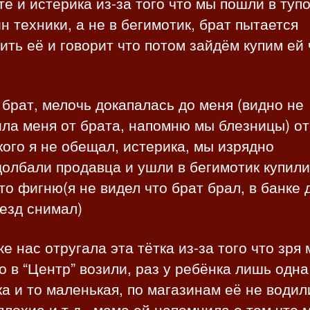
те и истерика из-за того что мы пошли в туп
н техники, а не в бегимотик, брат пытается
ить её и говорит что потом зайдём купим ей 
брат, мелочь докапалась до меня (видно не
ила меня от брата, напомню мы блезницы) о
кого я не обещал, истерика, мы изрядно
олбали продавца и ушли в бегимотик купили
то фигню(я не видел что брат брал, в банке 
езд снимал)
е нас отругала эта тётка из-за того что зря
о в “Центр” возили, раз у ребёнка лишь одна
а и то маленькая, по магазинам её не водил
плохие и т.д., мама ей напомнила о том,что 