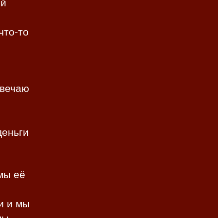
ой
что-то
твечаю
деньги
 мы её
и и мы
мы