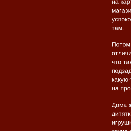
на кар
магази
успоко
там.
Потом 
отлич
что та
подзад
какую-
на про
Дома ж
дитятк
игрушк
такие 