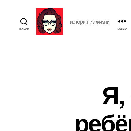
истории из жизни
Поиск
Меню
Я
ж
е
М
а
т
ь
Я,
ребё