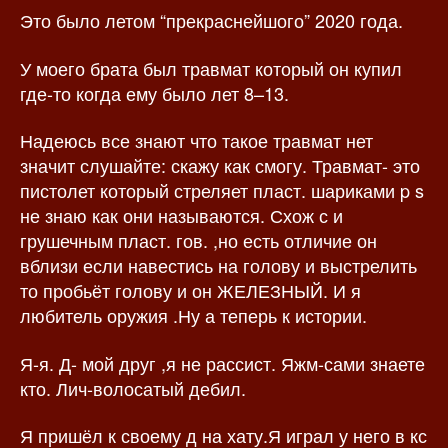
Это было летом “прекраснейшого” 2020 года.
з
а
а
п
п
и
У моего брата был травмат который он купил
и
с
где-то когда ему было лет 8–13.
с
и
и
Надеюсь все знают что такое травмат нет
значит слушайте: скажу как смогу. Травмат- это
пистолет который стреляет пласт. шариками p s
не знаю как они называются. Схож с и
грушечным пласт. гов. ,но есть отличие он
вблизи если навестись на голову и выстрелить
то пробьёт голову и он ЖЕЛЕЗНЫЙ. И я
любитель оружия .Ну а теперь к истории.
Я-я. Д- мой друг ,я не рассист. Яжм-сами знаете
кто. Лич-волосатый дебил.
Я пришёл к своему д на хату.Я играл у него в кс