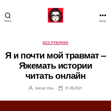
Поиск
Меню
Я
ж
е
М
Р
БЕЗ РУБРИКИ
а
у
Я и почти мой травмат –
т
б
ь
р
Яжемать истории
и
к
читать онлайн
и
Автор:
Irina
21.06.2021
А
Д
в
а
т
т
о
а
р
з