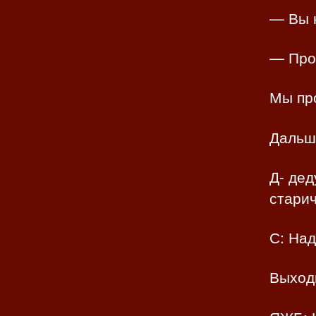
— Вы 
— Про
Мы пр
Дальш
Д- дед
старич
С: Над
Выход