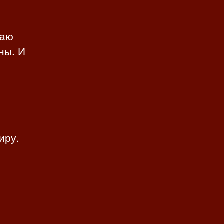
наю
ны. И
иру.