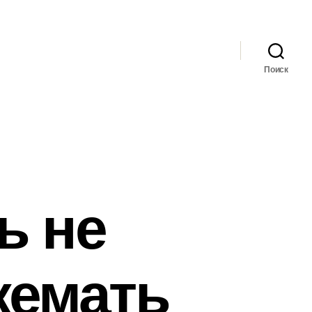
Поиск
ь не
жемать