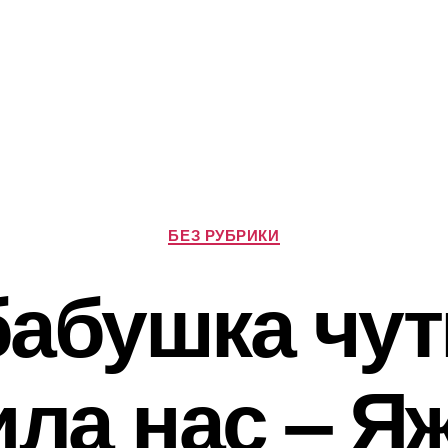
Р
БЕЗ РУБРИКИ
у
б
абушка чут
р
и
к
и
ила нас – Я