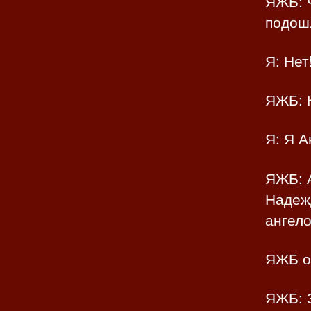
ЯЖБ: 
подошл
Я: Нет
ЯЖБ: 
Я: Я А
ЯЖБ: А
Надеж
ангело
ЯЖБ о
ЯЖБ: 