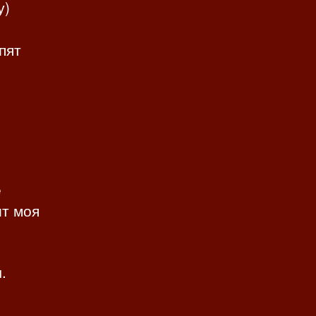
у)
пят
е
ит моя
.