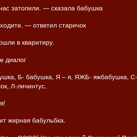
нас затопили. — сказала бабушка
ходите. — ответил старичок
ошли в кваритиру.
е диалог
ушка, Б- бабушка, Я – я, ЯЖБ- яжбабушка, С
ок, Л-личинтус.
я!
ит жирная бабульбка.