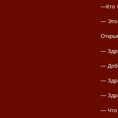
—Кто 
— Это 
Открыв
— Здр
— Доб
— Здр
— Здр
— Что 