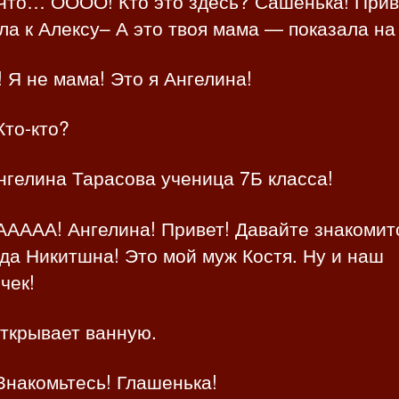
Что… ОООО! Кто это здесь? Сашенька! Прив
а к Алексу– А это твоя мама — показала на
! Я не мама! Это я Ангелина!
Кто-кто?
нгелина Тарасова ученица 7Б класса!
АААА! Ангелина! Привет! Давайте знакомит
да Никитшна! Это мой муж Костя. Ну и наш
чек!
ткрывает ванную.
Знакомьтесь! Глашенька!