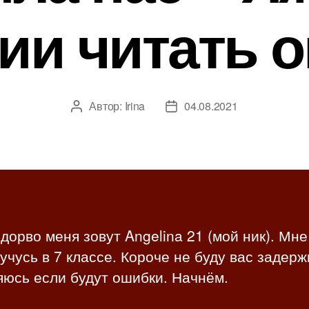
ии читать 
Автор:
Irina
04.08.2021
А
Д
в
а
т
т
о
а
р
з
з
а
а
п
п
и
дорво меня зовут Angelina 21 (мой ник). Мне
и
с
 учусь в 7 классе. Короче не буду вас задерж
с
и
и
яюсь если будут ошибки. Начнём.