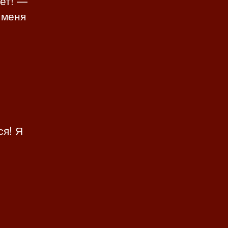
ет! —
 меня
ся! Я