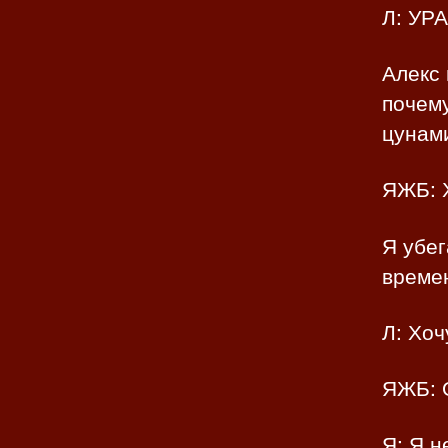
Л: УРА
Алекс 
почему
цунами
ЯЖБ: 
Я убег
времен
Л: Хоч
ЯЖБ: 
Я: Я н