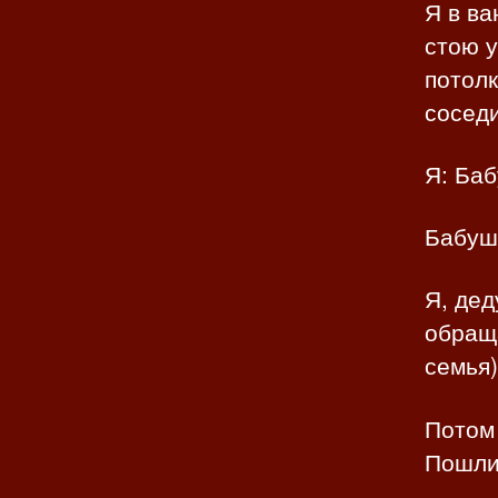
Я в ва
стою у
потолк
соседи
Я: Баб
Бабуш
Я, дед
обраща
семья)
Потом 
Пошли 