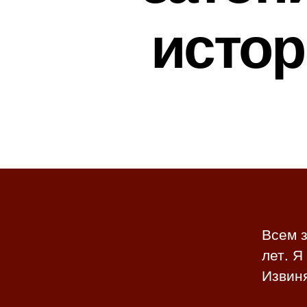
истор
Всем з
лет. Я
Извин