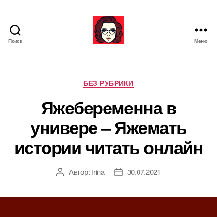
Поиск
Меню
Я
ж
е
М
Р
БЕЗ РУБРИКИ
а
у
Яжебеременна в
т
б
ь
р
универе – Яжемать
и
к
истории читать онлайн
и
Автор:
Irina
30.07.2021
А
Д
в
а
т
т
о
а
р
з