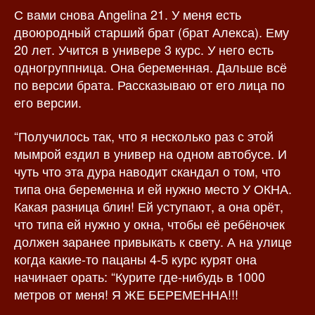
С вами снова Angelina 21. У меня есть
з
а
а
п
двоюродный старший брат (брат Алекса). Ему
п
и
20 лет. Учится в универе 3 курс. У него есть
и
с
одногруппница. Она беременная. Дальше всё
с
и
по версии брата. Рассказываю от его лица по
и
его версии.
“Получилось так, что я несколько раз с этой
мымрой ездил в универ на одном автобусе. И
чуть что эта дура наводит скандал о том, что
типа она беременна и ей нужно место У ОКНА.
Какая разница блин! Ей уступают, а она орёт,
что типа ей нужно у окна, чтобы её ребёночек
должен заранее привыкать к свету. А на улице
когда какие-то пацаны 4-5 курс курят она
начинает орать: “Курите где-нибудь в 1000
метров от меня! Я ЖЕ БЕРЕМЕННА!!!