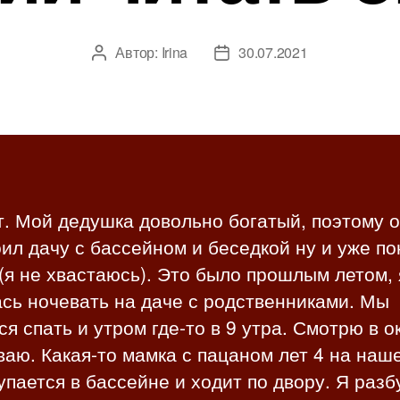
Автор:
Irina
30.07.2021
А
Д
в
а
т
т
о
а
р
з
з
а
а
п
п
и
. Мой дедушка довольно богатый, поэтому 
и
с
ил дачу с бассейном и беседкой ну и уже по
с
и
и
я не хвастаюсь). Это было прошлым летом, 
сь ночевать на даче с родственниками. Мы
я спать и утром где-то в 9 утра. Смотрю в о
аю. Какая-то мамка с пацаном лет 4 на наш
упается в бассейне и ходит по двору. Я раз