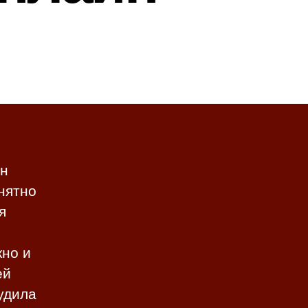
он
нятно
я
кно и
ей
будила