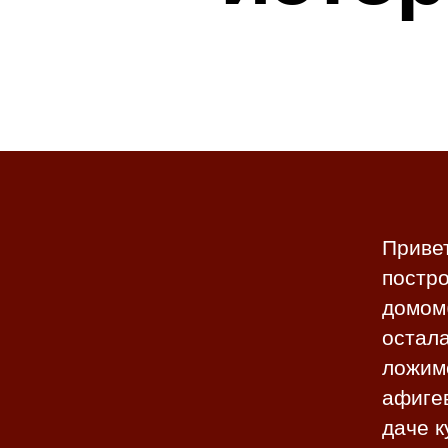
Привет
постро
домом(
остала
ложимс
афигев
даче к