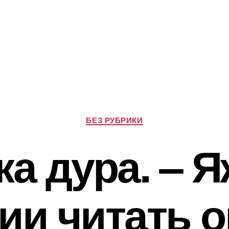
Р
БЕЗ РУБРИКИ
у
б
а дура. – 
р
и
к
и
ии читать 