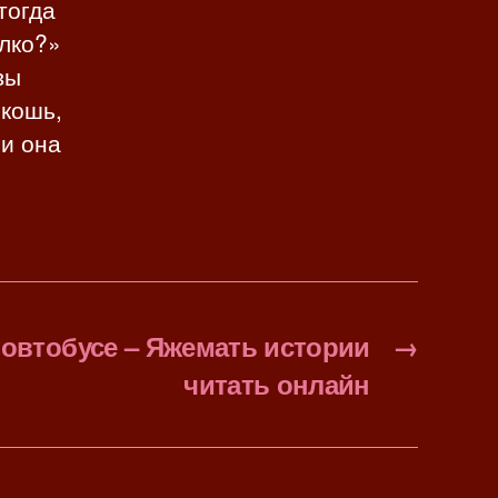
тогда
лко?»
вы
скошь,
 и она
 овтобусе – Яжемать истории
→
читать онлайн