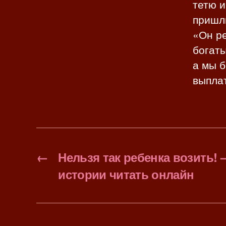
тетю и
пришл
«Он ре
богаты
а мы б
выпла
←
Нельзя так ребенка возить! 
истории читать онлайн