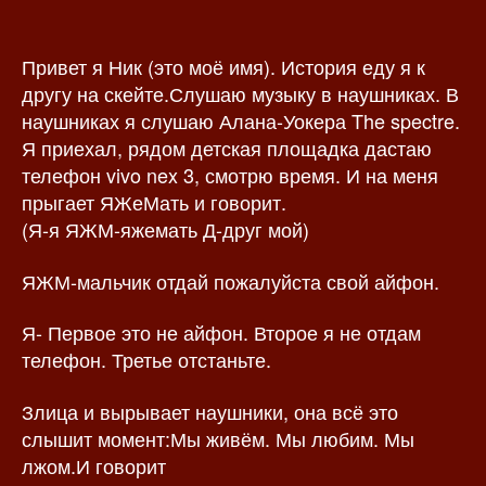
о
а
р
з
Привет я Ник (это моё имя). История еду я к
з
а
а
п
другу на скейте.Слушаю музыку в наушниках. В
п
и
наушниках я слушаю Алана-Уокера The spectre.
и
с
Я приехал, рядом детская площадка дастаю
с
и
телефон vivo nex 3, смотрю время. И на меня
и
прыгает ЯЖеМать и говорит.
(Я-я ЯЖМ-яжемать Д-друг мой)
ЯЖМ-мальчик отдай пожалуйста свой айфон.
Я- Первое это не айфон. Второе я не отдам
телефон. Третье отстаньте.
Злица и вырывает наушники, она всё это
слышит момент:Мы живём. Мы любим. Мы
лжом.И говорит