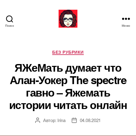
Поиск
Меню
Я
ж
е
М
Р
БЕЗ РУБРИКИ
а
у
ЯЖеМать думает что
т
б
ь
р
Алан-Уокер The spectre
и
к
гавно – Яжемать
и
истории читать онлайн
Автор:
Irina
04.08.2021
А
Д
в
а
т
т