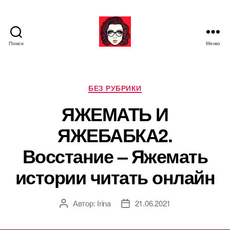
Поиск
Меню
Я
ж
е
М
Р
БЕЗ РУБРИКИ
а
у
ЯЖЕМАТЬ И
т
б
ь
р
ЯЖЕБАБКА2.
и
к
Восстание – Яжемать
и
истории читать онлайн
Автор:
Irina
21.06.2021
А
Д
в
а
т
т