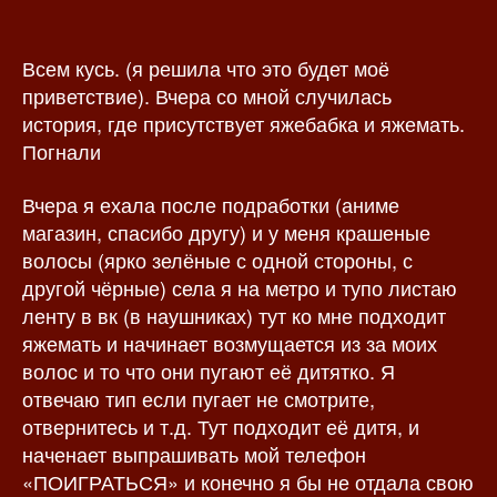
о
а
р
з
Всем кусь. (я решила что это будет моё
з
а
а
п
приветствие). Вчера со мной случилась
п
и
история, где присутствует яжебабка и яжемать.
и
с
Погнали
с
и
и
Вчера я ехала после подработки (аниме
магазин, спасибо другу) и у меня крашеные
волосы (ярко зелёные с одной стороны, с
другой чёрные) села я на метро и тупо листаю
ленту в вк (в наушниках) тут ко мне подходит
яжемать и начинает возмущается из за моих
волос и то что они пугают её дитятко. Я
отвечаю тип если пугает не смотрите,
отвернитесь и т.д. Тут подходит её дитя, и
наченает выпрашивать мой телефон
«ПОИГРАТЬСЯ» и конечно я бы не отдала свою