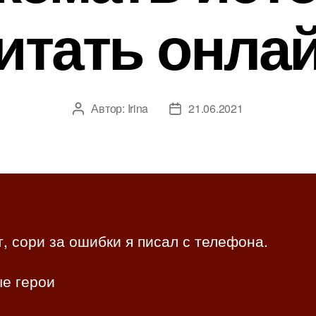
итать онла
Автор:
Irina
21.06.2021
А
Д
в
а
т
т
о
а
р
з
з
а
а
п
п
и
, сори за ошибки я писал с телефона.
и
с
с
и
ые герои
и