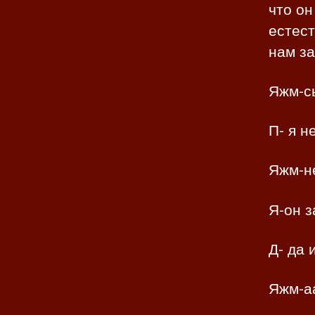
что он
естест
нам з
Яжм-с
П- я н
Яжм-н
Я-он з
Д- да 
Яжм-аа