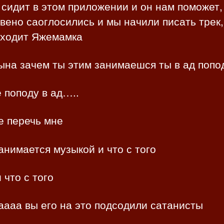
 сидит в этом приложении и он нам поможет,
вено саоглосились и мы начили писать трек,
аходит Яжемамка
ына зачем ты этим занимаешся ты в ад поп
е поподу в ад…..
е перечь мне
анимается музыкой и что с того
и что с того
ааа вы его на это подсодили сатанисты