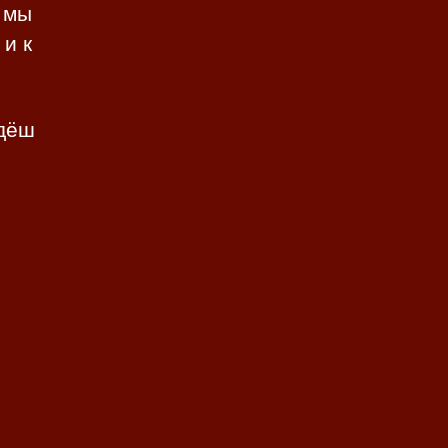
 мы
 и к
одёш