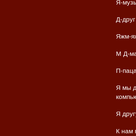
Я-муз
Д-друг
Яжм-я
М Д-м
П-паца
Я мы д
компью
Я друг
К нам 