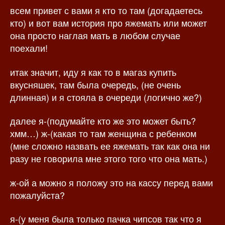
всем привет с вами я кто то там (догадаетесь
з
а
а
п
кто) и вот вам история про яжемать или может
п
и
она просто наглая мать в любом случае
и
с
поехали!
с
и
и
итак значит, иду я как то в магаз купить
вкусняшек, там была очередь, (не очень
длинная) и я стояла в очереди (логично же?)
далее я-(подумайте кто же это может быть?
хмм…) ж-(какая то там женщина с ребенком
(мне сложно назвать ее яжемать так как она ни
разу не говорила мне этого того что она мать.)
ж-ой а можно я положу это на кассу перед вами
пожалуйста?
я-(у меня была только пачка чипсов так что я