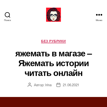
Поиск
Меню
Я
ж
е
М
Р
БЕЗ РУБРИКИ
а
у
яжемать в магазе –
т
б
ь
р
Яжемать истории
и
к
читать онлайн
и
Автор:
Irina
21.06.2021
А
Д
в
а
т
т
о
а
р
з