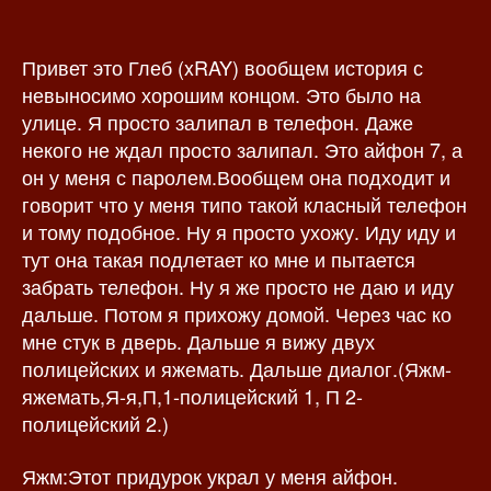
о
а
р
з
Привет это Глеб (xRAY) вообщем история с
з
а
а
п
невыносимо хорошим концом. Это было на
п
и
улице. Я просто залипал в телефон. Даже
и
с
некого не ждал просто залипал. Это айфон 7, а
с
и
он у меня с паролем.Вообщем она подходит и
и
говорит что у меня типо такой класный телефон
и тому подобное. Ну я просто ухожу. Иду иду и
тут она такая подлетает ко мне и пытается
забрать телефон. Ну я же просто не даю и иду
дальше. Потом я прихожу домой. Через час ко
мне стук в дверь. Дальше я вижу двух
полицейских и яжемать. Дальше диалог.(Яжм-
яжемать,Я-я,П,1-полицейский 1, П 2-
полицейский 2.)
Яжм:Этот придурок украл у меня айфон.