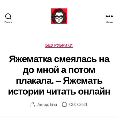
Поиск
Меню
Я
ж
е
М
Р
БЕЗ РУБРИКИ
а
у
Яжематка смеялась на
т
б
ь
р
до мной а потом
и
к
плакала. – Яжемать
и
истории читать онлайн
Автор:
Irina
02.08.2021
А
Д
в
а
т
т