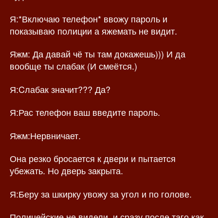
Я:*Включаю телефон* ввожу пароль и
показываю полиции а яжемать не видит.
Яжм: Да давай чё ты там докажешь))) И да
вообще ты слабак (И смеётся.)
Я:Cлабак значит??? Да?
Я:Рас телефон ваш введите пароль.
Яжм:Нервничает.
Она резко бросается к двери и пытается
убежать. Но дверь закрыта.
Я:Беру за шкирку увожу за угол и по голове.
Полицейские не видели. и сразу после таго как