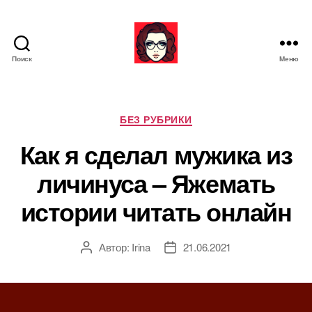
Поиск
Меню
Я
ж
е
М
Р
БЕЗ РУБРИКИ
а
у
Как я сделал мужика из
т
б
ь
р
личинуса – Яжемать
и
к
истории читать онлайн
и
Автор:
Irina
21.06.2021
А
Д
в
а
т
т
о
а
р
з