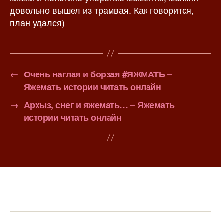
довольно вышел из трамвая. Как говорится,
план удался)
←
Очень наглая и борзая #ЯЖМАТЬ –
Яжемать истории читать онлайн
→
Архыз, снег и яжемать… – Яжемать
истории читать онлайн