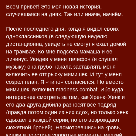
Всем привет! Это моя новая история,
з
а
а
п
случившаяся на днях. Так или иначе, начнём.
п
и
и
с
После последнего дня, когда я видел своих
с
и
одноклассников (в следующую неделю
и
дистанционна, увидеть не смогу) я ехал домой
на трамвае. Ко мне подсела мамаша и ее
личинус. Увидев у меня телефон (я слушал
музыку) она грубо начала заставлять меня
включить ее отпрыску мимишек. И тут у меня
созрел план. Я «типо» согласился. Но вместо
мимишек, включил madness combat. Ибо куда
интереснее смотреть за тем, как ̶Х̶р̶е̶н̶к̶ ̶ Хенк и
его два друга дибила разносят все подряд
(правда потом один из них сдох, но только хенк
сдыхает в каждой серии, но его возрождают
сюжетной броней). Насмотревшись на кровь,
кишки и поистине упоротые моменты, мелкий