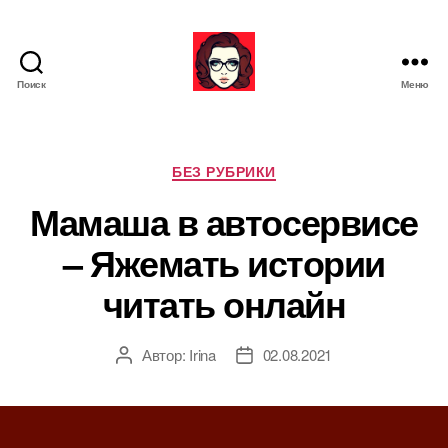
Поиск
Меню
Я
ж
е
М
Р
БЕЗ РУБРИКИ
а
у
Мамаша в автосервисе
т
б
ь
р
– Яжемать истории
и
к
читать онлайн
и
Автор:
Irina
02.08.2021
А
Д
в
а
т
т
о
а
р
з