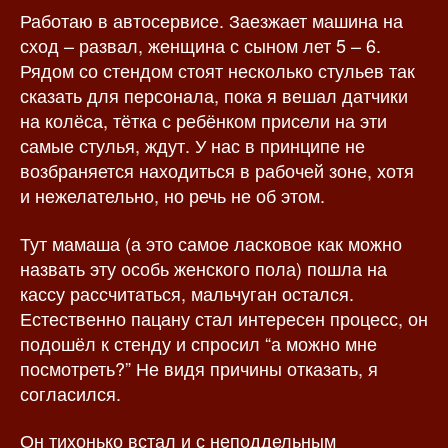
Работаю в автосервисе. Заезжает машина на
з
а
а
п
сход – развал, женщина с сыном лет 5 – 6.
п
и
Рядом со стендом стоят несколько стульев так
и
с
сказать для персонала, пока я вешал датчики
с
и
на колёса, тётка с ребёнком присели на эти
и
самые стулья, ждут. У нас в принципе не
возбраняется находиться в рабочей зоне, хотя
и нежелательно, но речь не об этом.
Тут мамаша (а это самое ласковое как можно
назвать эту особь женского пола) пошла на
кассу рассчитаться, мальчуган остался.
Естественно пацану стал интересен процесс, он
подошёл к стенду и спросил “а можно мне
посмотреть?” Не видя причины отказать, я
согласился.
Он тихонько встал и с неподдельным