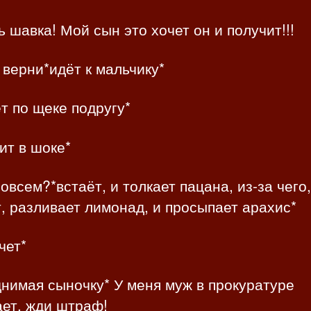
 шавка! Мой сын это хочет он и получит!!!
 верни*идёт к мальчику*
т по щеке подругу*
ит в шоке*
овсем?*встаёт, и толкает пацана, из-за чего,
, разливает лимонад, и просыпает арахис*
чет*
нимая сыночку* У меня муж в прокуратуре
ает, жди штраф!