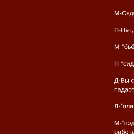
М-Сядь
П-Нет,
М-*бьё
П-*сид
Д-Вы с
падает
Л-*пла
М-*под
работ