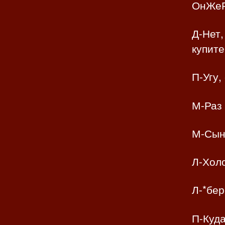
ОнЖеР
Д-Нет,
купите
П-Угу,
М-Раз
М-Сыно
Л-Холо
Л-*бер
П-Куда