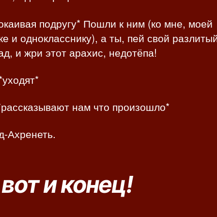
окаивая подругу* Пошли к ним (ко мне, моей
е и однокласснику), а ты, пей свой разлиты
д, и жри этот арахис, недотёпа!
*уходят*
*рассказывают нам что произошло*
 д-Ахренеть.
 вот и конец!