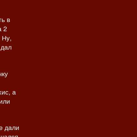
ть в
а 2
 Ну,
 дал
чку
ис, а
пили
не дали
ачался