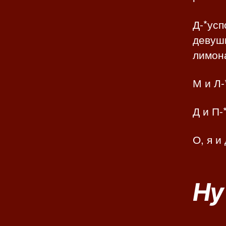
Д-*усп
девушк
лимона
М и Л-
Д и П-
О, я и
Ну