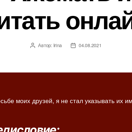
итать онла
Автор:
Irina
04.08.2021
А
Д
в
а
т
т
о
а
р
з
з
а
а
п
п
и
сьбе моих друзей, я не стал указывать их и
и
с
с
и
и
едисловие: