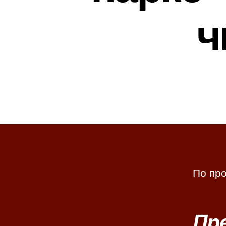
ч
По про
Пр