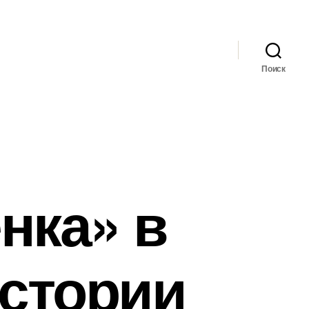
Поиск
нка» в
истории