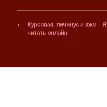
←
Курсовая, личинус и яжм – 
читать онлайн