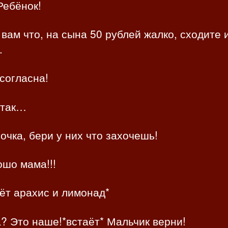
ебёнок!
 вам что, на сына 50 рублей жалко, сходите 
.
 согласна!
 так…
чка, бери у них что захочешь!
шо мама!!!
ёт арахис и лимонад*
? Это наше!*встаёт* Мальчик верни!