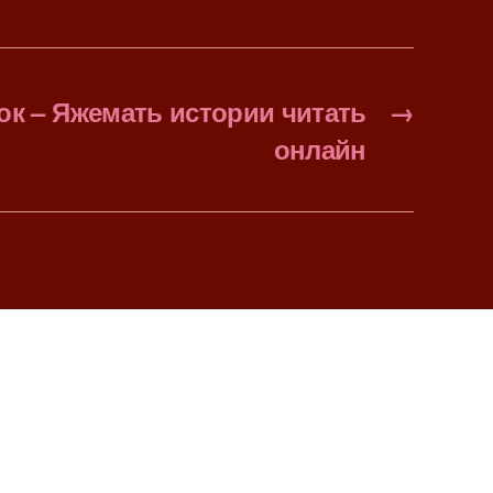
к – Яжемать истории читать
→
онлайн