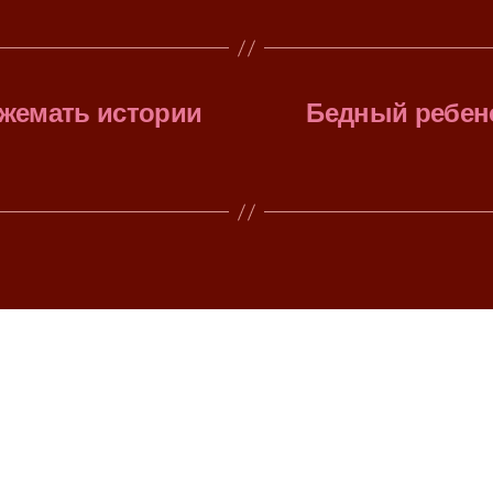
Яжемать истории
Бедный ребено