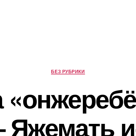
Р
БЕЗ РУБРИКИ
у
б
 «онжеребё
р
и
к
и
– Яжемать 