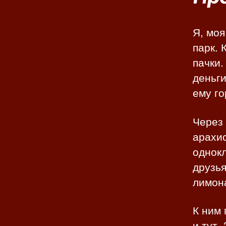
Я, моя
парк. 
пачки.
деньги
ему го
Через 
арахис
однокл
друзья
лимон
К ним 
и тут,