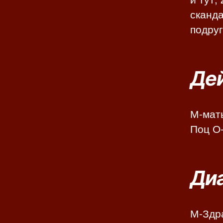
сканда
подруг
Де
М-мать
Поц О
Диа
М-Здр