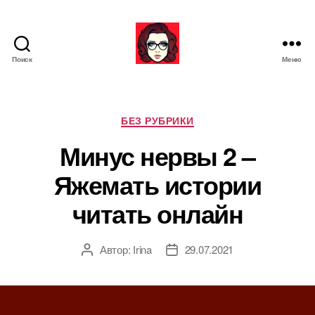
Поиск
Меню
Я
ж
е
М
Р
БЕЗ РУБРИКИ
а
у
Минус нервы 2 –
т
б
ь
р
Яжемать истории
и
к
читать онлайн
и
Автор:
Irina
29.07.2021
А
Д
в
а
т
т
о
а
р
з