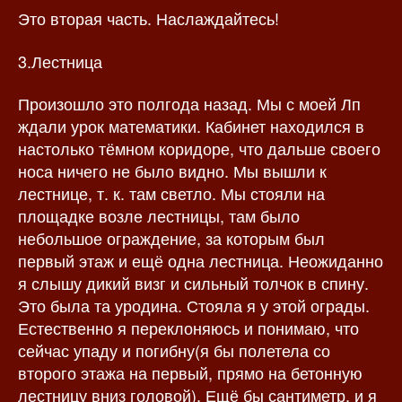
Это вторая часть. Наслаждайтесь!
з
а
а
п
п
и
3.Лестница
и
с
с
и
Произошло это полгода назад. Мы с моей Лп
и
ждали урок математики. Кабинет находился в
настолько тёмном коридоре, что дальше своего
носа ничего не было видно. Мы вышли к
лестнице, т. к. там светло. Мы стояли на
площадке возле лестницы, там было
небольшое ограждение, за которым был
первый этаж и ещё одна лестница. Неожиданно
я слышу дикий визг и сильный толчок в спину.
Это была та уродина. Стояла я у этой ограды.
Естественно я переклоняюсь и понимаю, что
сейчас упаду и погибну(я бы полетела со
второго этажа на первый, прямо на бетонную
лестницу вниз головой). Ещё бы сантиметр, и я