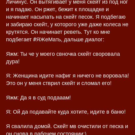
Личинус. Он вытягивает у меня скейт из под ног
п
и
и я падаю. Он ржет, бежит к площадке и
и
с
начинает насыпать на скейт песок. Я подбегаю
с
и
и забираю скейт, у которого уже даже колеса не
и
крутятся. Он начинает реветь. Тут ко мне
подбегает #ЯЖеМать, дальше диалог:
Яжм: Ты че у моего свночка скейт своровала
дура!
Я: Женщина идите нафиг я ничего не воровала!
Это он у меня стврил скейт и сломал его!
Яжм: Да я в суд подааам!
Я: Ой да подавайте куда хотите, идите в баню!
Я свалила домой. Скейт мв очистили от песка и
он снова в рабочем состоянии:)