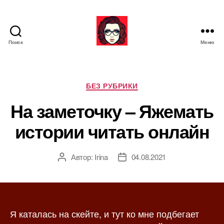
Поиск
Меню
Я
ж
е
М
Р
БЕЗ РУБРИКИ
а
у
На заметочку – Яжемать
т
б
ь
р
истории читать онлайн
и
к
и
Автор:
Irina
04.08.2021
А
Д
в
а
т
т
о
а
р
з
Я каталась на скейте, и тут ко мне подбегает
з
а
а
п