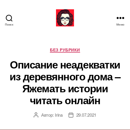
Поиск
Меню
Я
ж
е
М
Р
БЕЗ РУБРИКИ
а
у
Описание неадекватки
т
б
ь
р
из деревянного дома –
и
к
Яжемать истории
и
читать онлайн
Автор:
Irina
29.07.2021
А
Д
в
а
т
т