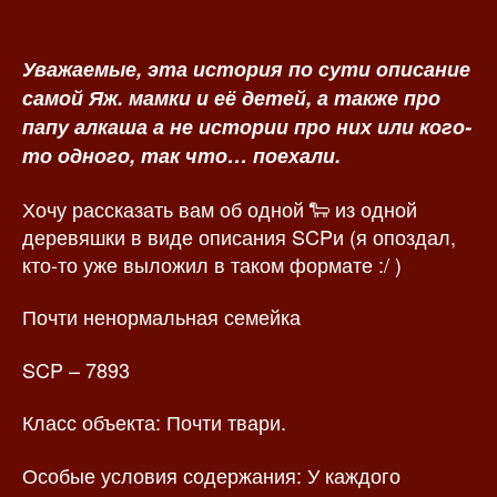
о
а
р
з
з
а
Уважаемые, эта история по сути описание
а
п
самой Яж. мамки и её детей, а также про
п
и
папу алкаша а не истории про них или кого-
и
с
то одного, так что… поехали.
с
и
и
Хочу рассказать вам об одной 🐑 из одной
деревяшки в виде описания SCPи (я опоздал,
кто-то уже выложил в таком формате :/ )
Почти ненормальная семейка
SCP – 7893
Класс объекта: Почти твари.
Особые условия содержания: У каждого