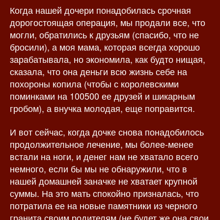
Когда нашей дочери понадобилась срочная
з
а
а
п
дорогостоящая операция, мы продали все, что
п
и
могли, обратились к друзьям (спасибо, что не
и
с
бросили), а моя мама, которая всегда хорошо
с
и
зарабатывала, но экономила, как будто нищая,
и
сказала, что она деньги всю жизнь себе на
похороны копила (чтобы с королевскими
поминками на 100500 ее друзей и шикарным
гробом), а внучка молодая, еще поправится.
И вот сейчас, когда дочке снова понадобилось
продолжительное лечение, мы более-менее
встали на ноги, и денег нам не хватало всего
немного, если бы мы не обнаружили, что в
нашей домашней заначке не хватает крупной
суммы. На это мать спокойно призналась, что
потратила ее на новые памятники из черного
гранита своим родителям (не будет же она свои