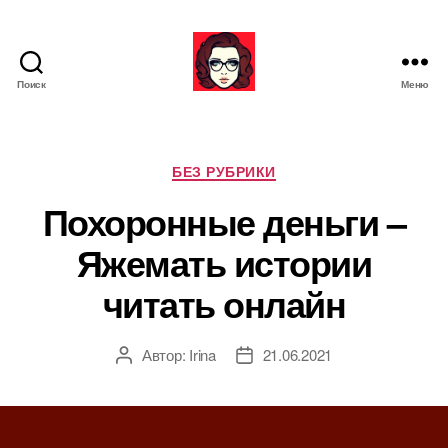
Поиск
Меню
Я
ж
е
М
Р
БЕЗ РУБРИКИ
а
у
Похоронные деньги –
т
б
ь
р
Яжемать истории
и
к
читать онлайн
и
Автор:
Irina
21.06.2021
А
Д
в
а
т
т
о
а
р
з