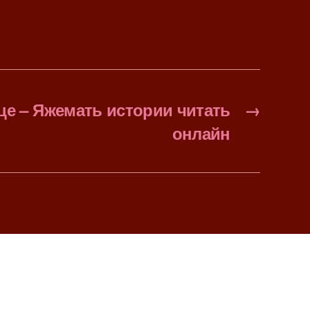
це – Яжемать истории читать
→
онлайн