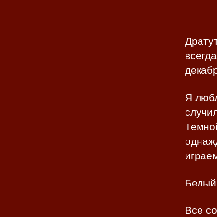
Дратут
всегда
декабр
Я любл
случи
Темно
однажд
играем
Белый 
Все с