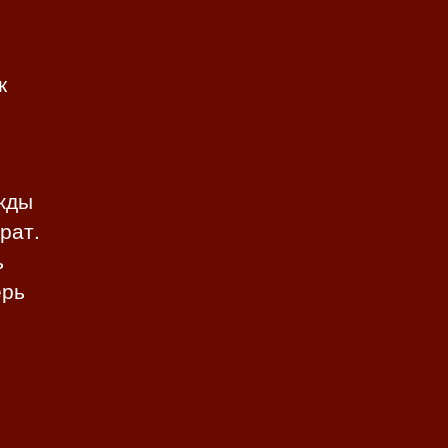
к
ажды
рат.
ь
ерь