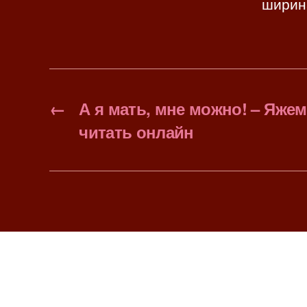
ширин
←
А я мать, мне можно! – Яже
читать онлайн