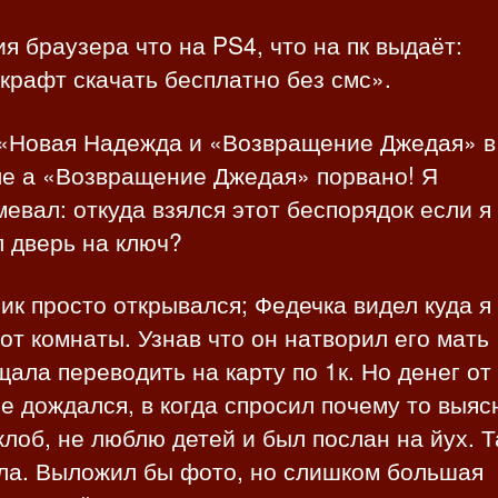
я браузера что на PS4, что на пк выдаёт:
рафт скачать бесплатно без смс».
 «Новая Надежда и «Возвращение Джедая» в
ле а «Возвращение Джедая» порвано! Я
евал: откуда взялся этот беспорядок если я
 дверь на ключ?
ик просто открывался; Федечка видел куда я
от комнаты. Узнав что он натворил его мать
ала переводить на карту по 1к. Но денег от 
не дождался, в когда спросил почему то выя
жлоб, не люблю детей и был послан на йух. 
ела. Выложил бы фото, но слишком большая