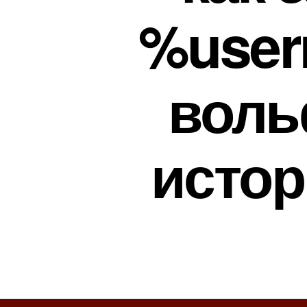
%user
воль
истор