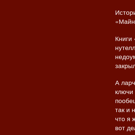
Истори
«Майнк
Книги
нутел
недоум
закрыл
А ларч
ключи 
пообещ
так и 
что я 
вот д