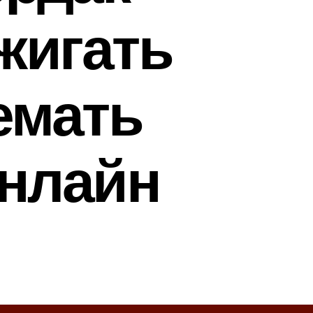
жигать
емать
онлайн