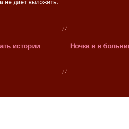
а не даёт выложить.
мать истории
Ночка в в больни