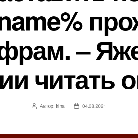
name% про
фрам. – Яж
ии читать 
Автор:
Irina
04.08.2021
А
Д
в
а
т
т
о
а
р
з