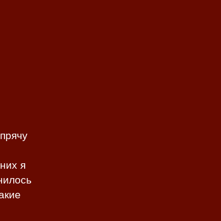
 прячу
них я
снилось
Такие