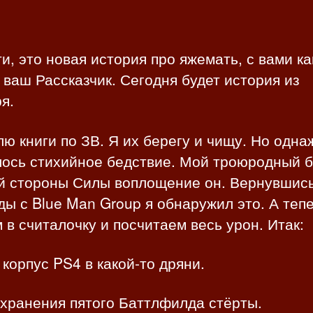
з
а
а
п
п
и
и, это новая история про яжемать, с вами ка
и
с
 ваш Рассказчик. Сегодня будет история из
с
и
и
я.
ю книги по ЗВ. Я их берегу и чищу. Но одн
лось стихийное бедствие. Мой троюродный б
й стороны Силы воплощение он. Вернувшис
ы с Blue Man Group я обнаружил это. А теп
 в считалочку и посчитаем весь урон. Итак:
корпус PS4 в какой-то дряни.
охранения пятого Баттлфилда стёрты.