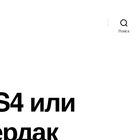
Поиск
S4 или
ердак