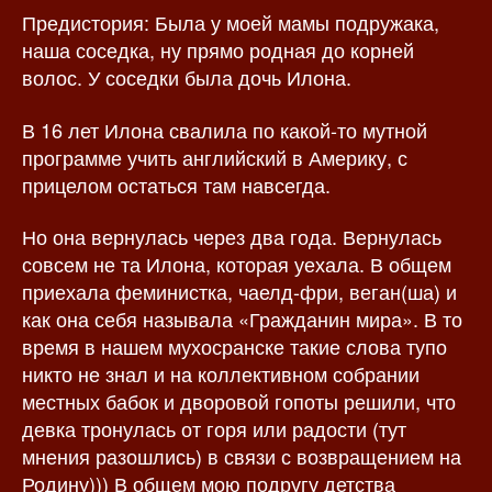
Предистория: Была у моей мамы подружака,
з
а
а
п
наша соседка, ну прямо родная до корней
п
и
волос. У соседки была дочь Илона.
и
с
с
и
В 16 лет Илона свалила по какой-то мутной
и
программе учить английский в Америку, с
прицелом остаться там навсегда.
Но она вернулась через два года. Вернулась
совсем не та Илона, которая уехала. В общем
приехала феминистка, чаелд-фри, веган(ша) и
как она себя называла «Гражданин мира». В то
время в нашем мухосранске такие слова тупо
никто не знал и на коллективном собрании
местных бабок и дворовой гопоты решили, что
девка тронулась от горя или радости (тут
мнения разошлись) в связи с возвращением на
Родину))) В общем мою подругу детства