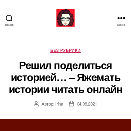
Поиск
Меню
Я
ж
е
М
Р
БЕЗ РУБРИКИ
а
у
Решил поделиться
т
б
ь
р
историей… – Яжемать
и
к
истории читать онлайн
и
Автор:
Irina
04.08.2021
А
Д
в
а
т
т
о
а
р
з