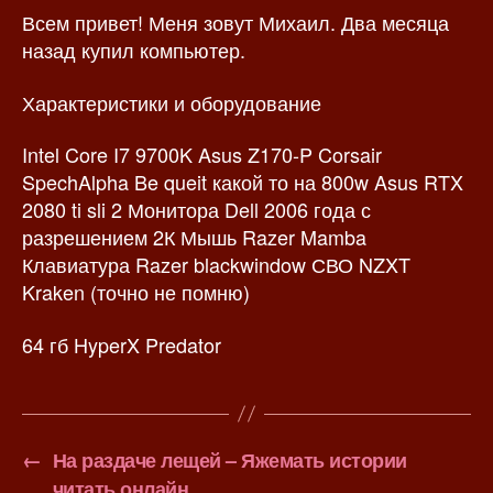
Всем привет! Меня зовут Михаил. Два месяца
з
а
а
п
назад купил компьютер.
п
и
и
с
Характеристики и оборудование
с
и
и
Intel Core I7 9700K Asus Z170-P Corsair
SpechAlpha Be queit какой то на 800w Asus RTX
2080 ti sli 2 Монитора Dell 2006 года с
разрешением 2К Мышь Razer Mamba
Клавиатура Razer blackwindow СВО NZXT
Kraken (точно не помню)
64 гб HyperX Predator
←
На раздаче лещей – Яжемать истории
читать онлайн