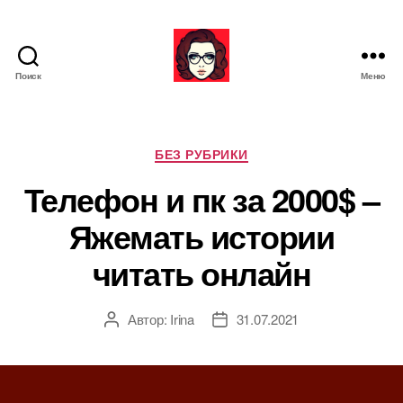
Поиск
Меню
Я
ж
е
М
Р
БЕЗ РУБРИКИ
а
у
Телефон и пк за 2000$ –
т
б
ь
р
Яжемать истории
и
к
читать онлайн
и
Автор:
Irina
31.07.2021
А
Д
в
а
т
т
о
а
р
з