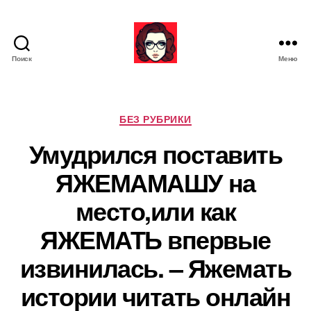
Поиск
Меню
Я
ж
е
М
Р
БЕЗ РУБРИКИ
а
у
Умудрился поставить
т
б
ь
р
ЯЖЕМАМАШУ на
и
к
место,или как
и
ЯЖЕМАТЬ впервые
извинилась. – Яжемать
истории читать онлайн