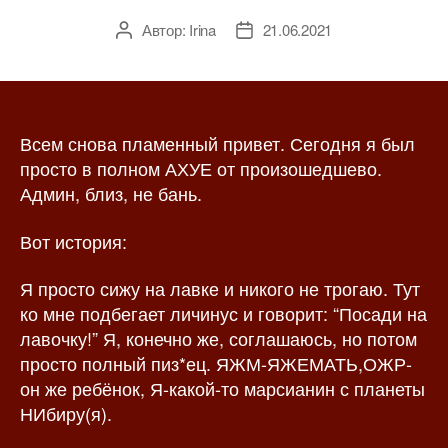
Автор:
Irina
21.06.2021
А
Д
в
а
т
т
о
а
р
з
Всем снова пламенный привет. Сегодня я был
з
а
а
п
просто в полном АХУЕ от произошедшево.
п
и
Админ, близ, не бань.
и
с
с
и
Вот история:
и
Я просто сижу на лавке и никого не трогаю. Тут
ко мне подбегает личинус и говорит: “Посади на
лавочку!” Я, конечно же, соглашаюсь, но потом
просто полный пиз*ец. ЯЖМ-ЯЖЕМАТЬ,ОЖР-
он же ребёнок, Я-какой-то марсианин с планеты
НИбиру(я).