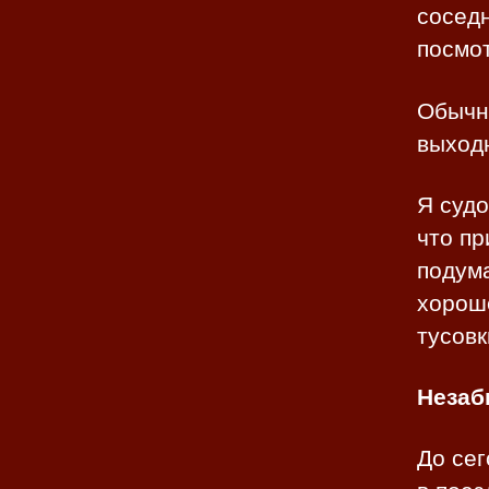
соседн
посмот
Обычно
выходн
Я суд
что пр
подума
хороше
тусовк
Незаб
До сег