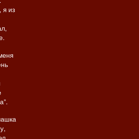
.
 я из
ал,
е.
меня
ень
и
е
а”.
машка
у,
ел