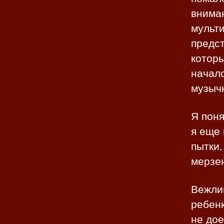
вниман
мульти
предст
котор
начало
музычк
Я поня
я еще 
пытки
мерзе
Вежли
ребенк
не дое