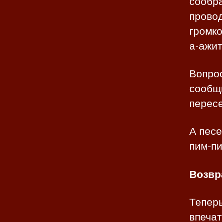
сообра
провод
громко
а-ажит
Вопрос
сообщи
пересе
А песе
пим-пи
Возвр
Теперь
впечат