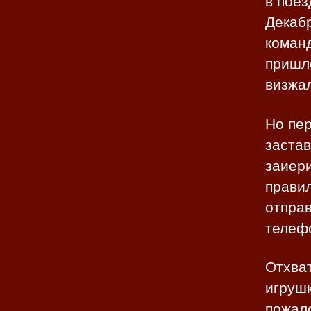
в поез
Декабр
команд
пришло
визжал
Но пер
заста
заиери
правил
отпра
телефо
Отхва
игрушк
пожал