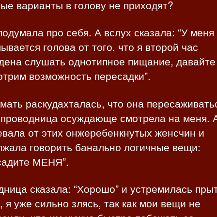
ые варианты в голову не приходят?
подумала про себя. А вслух сказала: “У меня
ывается голова от того, что я второй час
дена слушать однотипное пищание, давайте
отрим возможность пересадки”.
ать раскудахталась, что она пересаживать
 проводница осуждающе смотрела на меня. 
евала от этих онжеребенкнутых женсчин и
лжала говорить банально логичные вещи:
садите МЕНЯ”.
дница сказала: “Хорошо” и устремилась пры
, я уже сильно злясь, так как мои вещи не