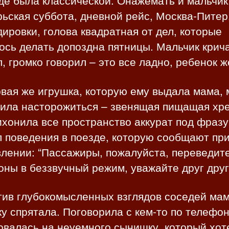
де была классической. Онажемать и мальчик
ьская суббота, дневной рейс, Москва-Питер,
ировки, голова квадратная от дел, которые
сь делать допоздна пятницы. Мальчик крич
, громко говорил – это все ладно, ребенок ж
вая же игрушка, которую ему выдала мама, 
вила насторожиться – звенящая пищащая хр
хонила все пространство аккурат под фразу
 поведения в поезде, которую сообщают пр
влении: “Пассажиры, пожалуйста, переведит
ны в беззвучный режим, уважайте друг друг
тив глубокомысленных взглядов соседей ма
у спрятала. Поговорила с кем-то по телефон
овалась на неуемного сынишку, который хот