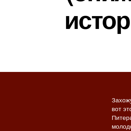
истор
Захожу
вот эт
Питера
молод