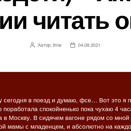
ии читать 
Автор:
Irina
04.08.2021
А
Д
в
а
т
т
о
а
р
з
з
а
а
п
п
и
 сегодня в поезд и думаю, фсе… Вот это я 
и
с
о поработала спокойненько пока чухаю 4 час
с
и
и
 в Москву. В сидячем вагоне рядом со мной
ой мамы с младенцем, и абсолютно на кажд