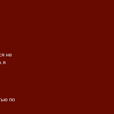
ся не
А я
тью по