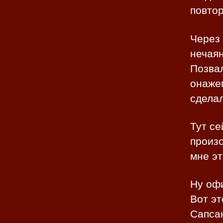
повто
Через 
нечаян
Позвал
онажем
сдела
Тут се
произо
мне эт
Ну офи
Вот эт
Сапса