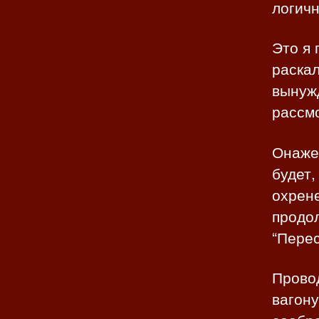
логичн
Это я 
раскал
вынуж
рассм
Онажем
будет,
охрен
продо
“Пере
Прово
вагону