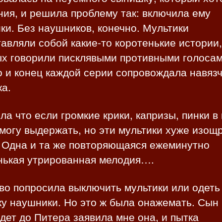
ия, и решила проблему так: включила ему
ки. Без наушников, конечно. Мультики
авляли собой какие-то коротенькие истории,
ых говорили писклявыми противными голосам
 и конец каждой серии сопровождала навяз
а.
ла что если громкие крики, капризы, пинки в
могу выдержать, но эти мультики хуже изощ
. Одна и та же повторяющаяся ежеминутно
нькая утрированная мелодия….
во попросила выключить мультики или одеть
у наушники. Но это ж была онажемать. Сын
дет до Питера заявила мне она, и пытка