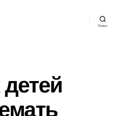
Поиск
 детей
жемать