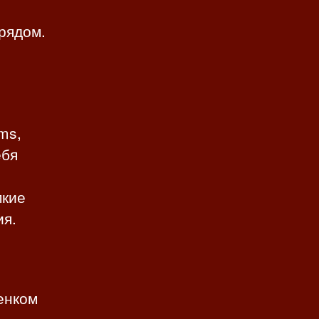
 рядом.
ms,
ебя
мкие
ия.
енком