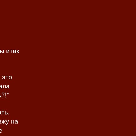
мы итак
 это
ала
?!”
ать.
зжу на
е