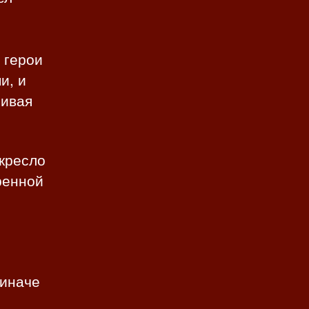
 герои
и, и
чивая
 кресло
ренной
 иначе