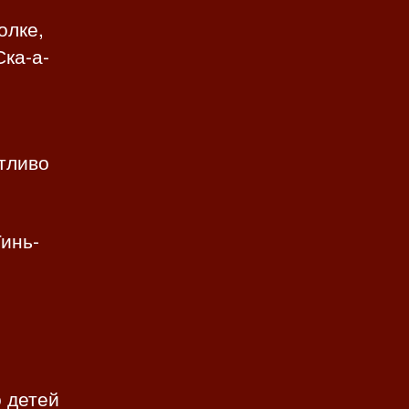
олке,
ка-а-
тливо
Тинь-
о детей