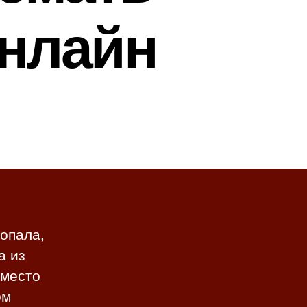
онлайн
попала,
а из
 место
ом