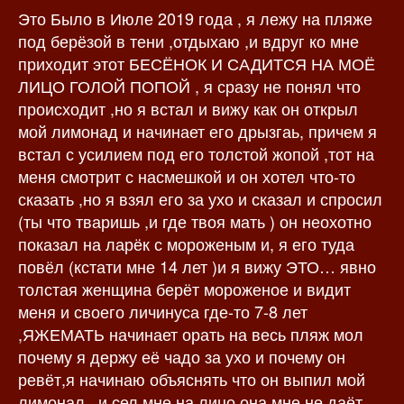
Это Было в Июле 2019 года , я лежу на пляже
з
а
а
п
под берёзой в тени ,отдыхаю ,и вдруг ко мне
п
и
приходит этот БЕСЁНОК И САДИТСЯ НА МОЁ
и
с
ЛИЦО ГОЛОЙ ПОПОЙ , я сразу не понял что
с
и
происходит ,но я встал и вижу как он открыл
и
мой лимонад и начинает его дрызгаь, причем я
встал с усилием под его толстой жопой ,тот на
меня смотрит с насмешкой и он хотел что-то
сказать ,но я взял его за ухо и сказал и спросил
(ты что тваришь ,и где твоя мать ) он неохотно
показал на ларёк с мороженым и, я его туда
повёл (кстати мне 14 лет )и я вижу ЭТО… явно
толстая женщина берёт мороженое и видит
меня и своего личинуса где-то 7-8 лет
,ЯЖЕМАТЬ начинает орать на весь пляж мол
почему я держу её чадо за ухо и почему он
ревёт,я начинаю объяснять что он выпил мой
лимонал , и сел мне на лицо она мне не даёт