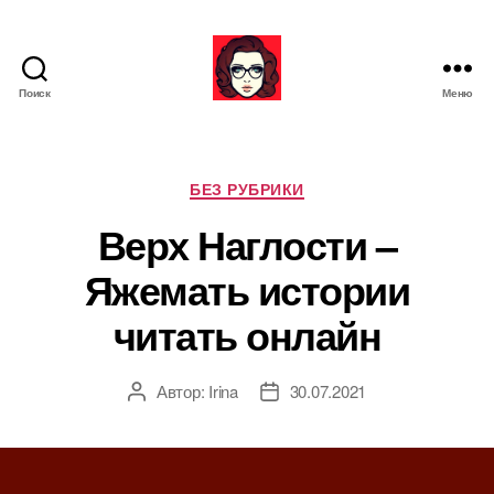
Поиск
Меню
Я
ж
е
М
Р
БЕЗ РУБРИКИ
а
у
Верх Наглости –
т
б
ь
р
Яжемать истории
и
к
читать онлайн
и
Автор:
Irina
30.07.2021
А
Д
в
а
т
т
о
а
р
з