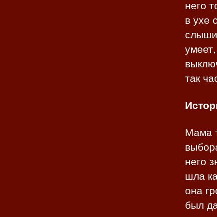
него т
в ухе 
слышит
умеет,
выключ
так ча
Истор
Мама т
выбора
него з
шла ка
она гр
был да