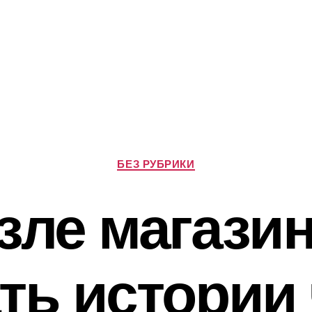
Р
БЕЗ РУБРИКИ
у
б
зле магазин
р
и
к
и
ть истории 