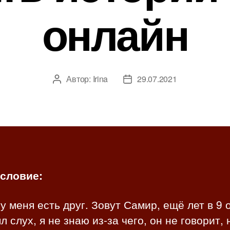
онлайн
Автор:
Irina
29.07.2021
А
Д
в
а
т
т
о
а
р
з
з
а
а
п
п
и
словие:
и
с
с
и
у меня есть друг. Зовут Самир, ещё лет в 9 
и
л слух, я не знаю из-за чего, он не говорит, 