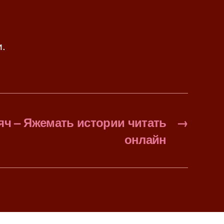
и.
яч – Яжемать истории читать
→
онлайн