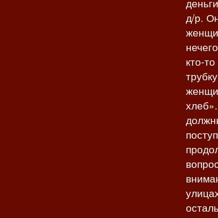
деньги
д/р. О
женщин
нечего
кто-то
трубку
женщин
хлеб».
должны
поступ
продол
вопрос
вниман
улица
осталь