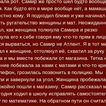
ала рот. Самир же просто шел будто вообщ
. Как будто его в мире вообще нет, а мамаш
стно кому. Я подходил ближе и уже начинал
ть ругательство женщины и мат. Неожиданн
л, как женщина толкнула Самира и резко
ула его к себе говоря ему что-то прям в лиц
я вырваться, но Самир не Атлант. Я в тот м
л к женщине, оттолкнул её, схватил за руку
 и мы вместе побежали от магазина. Тетка 
ние побежала за нами с матами и что-то кр
лефон, грозилась позвонить в полицию. Мы
ли и завернули за угол. Женщина пробежала
койно пошли к магазину. Самир рассказал м
годня ходил в школу исправлять самостояте
 по математике. На обратном пути он счита