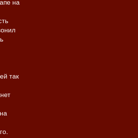
папе на
сть
вонил
ть
ей так
кнет
 на
го.