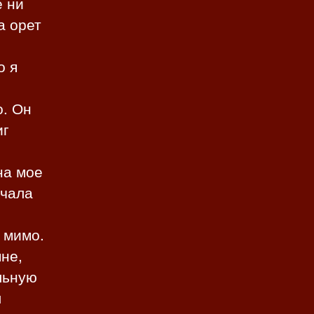
е ни
а орет
о я
о. Он
иг
на мое
ичала
 мимо.
не,
льную
л