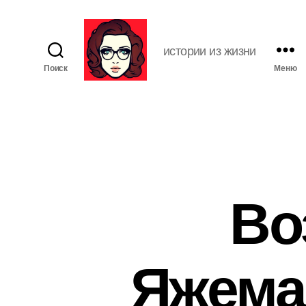
истории из жизни
Поиск
Меню
Я
ж
е
М
а
т
ь
Во
Яжема