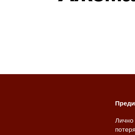
Преди
Лично 
потеря