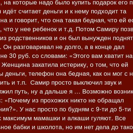
, на которые надо было купить подарок его 
н идёт считает деньги и к нему подходит та
а и говорит, что она такая бедная, что ей е
, что у нее ребенок и т.д. Потом Самиру поз
 из родственников и он был вынужден подня
. Он разговаривал не долго, а в конце дал
е 30 руб. со словами: «Этого вам хватит на
 Женщина закатила истерику, о том, что ей
 деньги, телефон она бедная, как он мог с н
ить и т.п. Самир просто выключил звук и
жил путь, ну а дальше я … Возможно возни
: «Почему из прохожих никто не обращал
ия?». У нас просто по будням с 9-ти до 5-ти
х максимум мамашки и алкаши гуляют. Все
ное бабки и школота, но им нет дела до тако