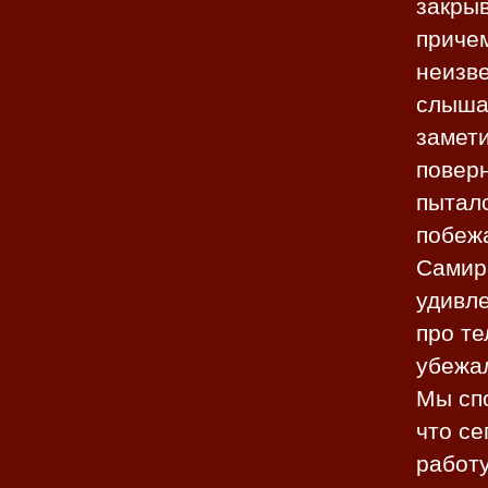
закрыв
причем
неизве
слыша
замети
поверн
пыталс
побежа
Самира
удивле
про те
убежа
Мы спо
что се
работу