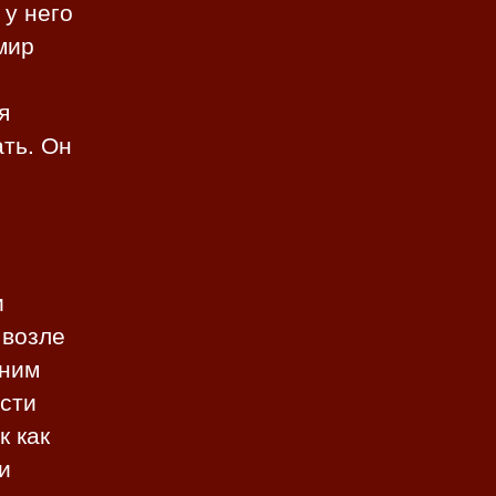
 у него
мир
я
ать. Он
и
 возле
 ним
ости
к как
и