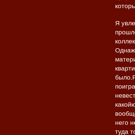
котор
Я увл
прошло
коллек
Однаж
матери
кварти
было.Р
поигра
невест
какой
вообще
него н
туда т