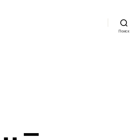
Поиск
… –