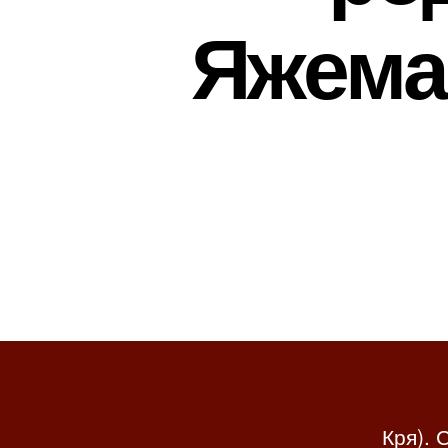
Яжема
Кря). 