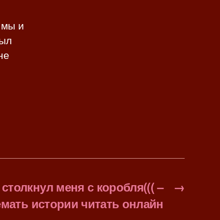
 мы и
был
не
столкнул меня с коробля((( –
→
мать истории читать онлайн