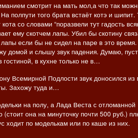
манием смотрит на мать мол,а что так мож
На полпути того брата встаёт котэ и шипит.
 кота со словами “поразвели тут гадость вся
ает ему скотчем лапы. Убил бы скотину свя
 лапы если бы не сидел на паре в это время.
у домой и слышу звук падения. Думаю, пуст
в гостиной, в кухне только не в…
ону Всемирной Подлости звук доносился из
ты. Захожу туда и…
дельки на полу, а Лада Веста с отломанной
 (стоит она на минуточку почти 500 руб.) п
с ходит по моделькам или по каше из них.