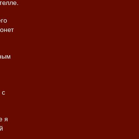
телле.
его
ронет
сным
 с
е я
й