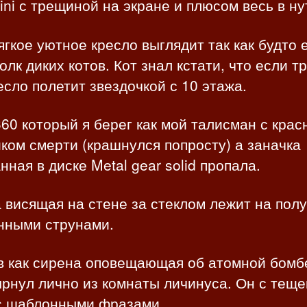
ini с трещиной на экране и плюсом весь в ну
гкое уютное кресло выглядит так как будто 
олк диких котов. Кот знал кстати, что если т
есло полетит звездочкой с 10 этажа.
60 который я берег как мой талисман с кра
ком смерти (крашнулся попросту) а заначка
нная в диске Metal gear solid пропала.
 висящая на стене за стеклом лежит на полу
нными струнами.
в как сирена оповещающая об атомной бомб
рнул лично из комнаты личинуса. Он с теще
с шаблонными фразами.