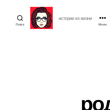
истории из жизни
Поиск
Меню
Я
ж
е
М
а
т
ь
ро