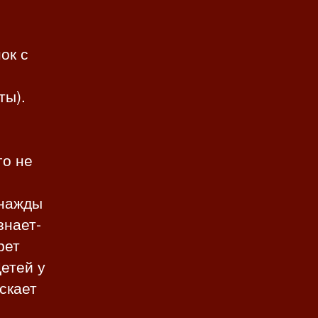
ок с
ты).
го не
днажды
знает-
рет
Детей у
ускает