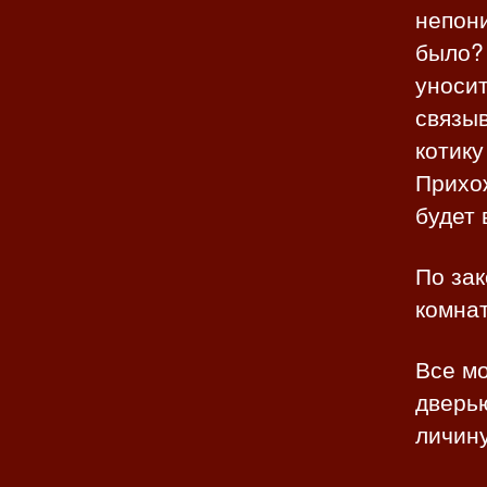
непони
было? 
уносит
связыв
котику
Прихож
будет 
По зак
комна
Все мо
дверью
личину