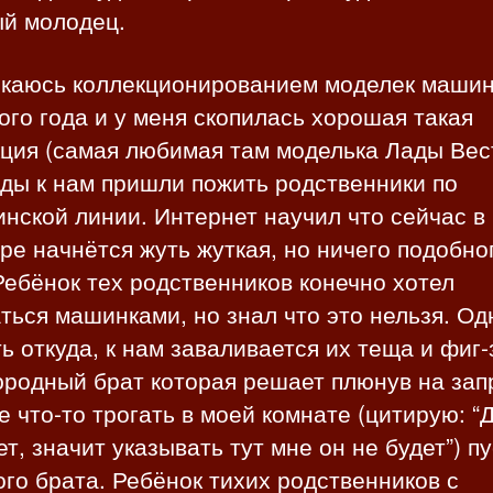
ый молодец.
с
и
и
екаюсь коллекционированием моделек машин
го года и у меня скопилась хорошая такая
ция (самая любимая там моделька Лады Вес
ды к нам пришли пожить родственники по
нской линии. Интернет научил что сейчас в
ре начнётся жуть жуткая, но ничего подобно
ебёнок тех родственников конечно хотел
ться машинками, но знал что это нельзя. О
ь откуда, к нам заваливается их теща и фиг-
юродный брат которая решает плюнув на зап
 что-то трогать в моей комнате (цитирую: “
ет, значит указывать тут мне он не будет”) п
ого брата. Ребёнок тихих родственников с