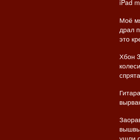
iPad m
Моё мя
драл п
это кр
Хбон 3
колеси
спрята
Гитара
вырва
Заора
вышвы
ушли 