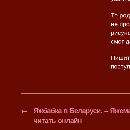
Те род
не пр
рисуно
смог д
Пишите
поступ
←
Яжбабка в Беларуси. – Яжем
читать онлайн