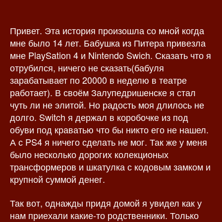
о
а
р
з
Привет. Эта история произошла со мной когда
з
а
а
п
мне было 14 лет. Бабушка из Питера привезла
п
и
мне PlaySation 4 и Nintendo Swich. Сказать что я
и
с
отрубился, ничего не сказать(бабуля
с
и
зарабатывает по 20000 в неделю в театре
и
работает). В своём Залупедришенске я стал
чуть ли не элитой. Но радость моя длилось не
долго. Switch я держал в коробочке из под
обуви под краватью что бы никто его не нашел.
А с PS4 я ничего сделать не мог. Так же у меня
было несколько дорогих колекционых
трансформеров и шкатулка с кодовым замком и
крупной суммой денег.
Так вот, однажды придя домой я увидел как у
нам приехали какие-то родственники. Только