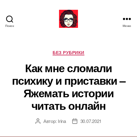
Поиск
Меню
Я
ж
е
М
Р
БЕЗ РУБРИКИ
а
у
Как мне сломали
т
б
ь
р
психику и приставки –
и
к
Яжемать истории
и
читать онлайн
Автор:
Irina
30.07.2021
А
Д
в
а
т
т