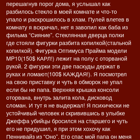
перешагнув порог дома, я услышал как
разбилось стекло в моей комнате и что-то
упало и раскрошилось в хлам. Пулей влетев в
комнату я вскричал, нет я завопил как баба из
фильма “Сияние”. Стеклянная дверца полки
где стояли фигурки разбита копилкой(стальной
копилкой). Фигурка Оптимуса Прайма модели
MP10(150$ КАРЛ!) лежит на полу с оторваной
рукой. 2 фигурки эти две паскуды держат в
руках и ломают(100$ КАЖДАЯ!). Я посмотрел
на свою приставку и чуть в обморок не упал
если бы не папа. Верхняя крышка консоли
оторвана, внутрь залита кола, дисковод
сломан. И тут я не выдержал! Я психически не
устойчивый человек и скривившись в улыбке
Джеффа убийцы бросился на старшего и чуть
его не придушил, я при этом хохочу как
Пеннивайз из “Оно”. Его спас мой папа он меня