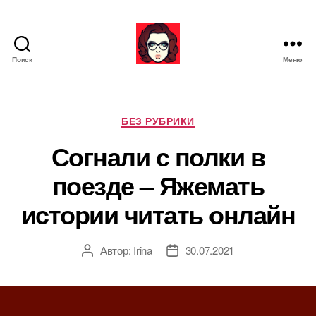
Поиск
Меню
Я
ж
е
М
Р
БЕЗ РУБРИКИ
а
у
Согнали с полки в
т
б
ь
р
поезде – Яжемать
и
к
истории читать онлайн
и
Автор:
Irina
30.07.2021
А
Д
в
а
т
т
о
а
р
з