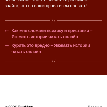
знайте, что на ваши права всем плевать!
←
Как мне сломали психику и приставки –
Яжемать истории читать онлайн
→
Курить это вредно – Яжемать истории
читать онлайн
© 2026
ЯжеМать
Вверх
↑