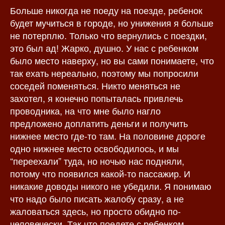
Больше никогда не поеду на поезде, ребенок
з
а
а
п
будет мучиться в городе, но унижения я больше
п
и
не потерплю. Только что вернулись с поездки,
и
с
это был ад! Жарко, душно. У нас с ребенком
с
и
было место наверху, но вы сами понимаете, что
и
так ехать нереально, поэтому мы попросили
соседей поменяться. Никто меняться не
захотел, я конечно попыталась привлечь
проводника, на что мне было нагло
предложено доплатить деньги и получить
нижнее место где-то там. На половине дороге
одно нижнее место освободилось, и мы
“переехали” туда, но ночью нас подняли,
потому что появился какой-то пассажир. И
никакие доводы никого не убедили. Я понимаю
что надо было писать жалобу сразу, а не
жаловаться здесь, но просто обидно по-
человечески. Так что поедете с ребенком,